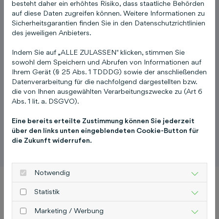
besteht daher ein erhöhtes Risiko, dass staatliche Behörden
passen Sie bitte Ihre Cookie-
auf diese Daten zugreifen können. Weitere Informationen zu
Einstellungen entsprechend an.
Sicherheitsgarantien finden Sie in den Datenschutzrichtlinien
des jeweiligen Anbieters.
Cookie Einstellungen
Indem Sie auf „ALLE ZULASSEN" klicken, stimmen Sie
sowohl dem Speichern und Abrufen von Informationen auf
Ihrem Gerät (§ 25 Abs. 1 TDDDG) sowie der anschließenden
Datenverarbeitung für die nachfolgend dargestellten bzw.
die von Ihnen ausgewählten Verarbeitungszwecke zu (Art 6
Abs. 1 lit. a. DSGVO).
Elisabeth Focke-Bulst
Eine bereits erteilte Zustimmung können Sie jederzeit
Geschäftsführerin Stra-Park GmbH
über den links unten eingeblendeten Cookie-Button für
die Zukunft widerrufen.
Notwendig
Statistik
In der Branche suchen – in
Marketing / Werbung