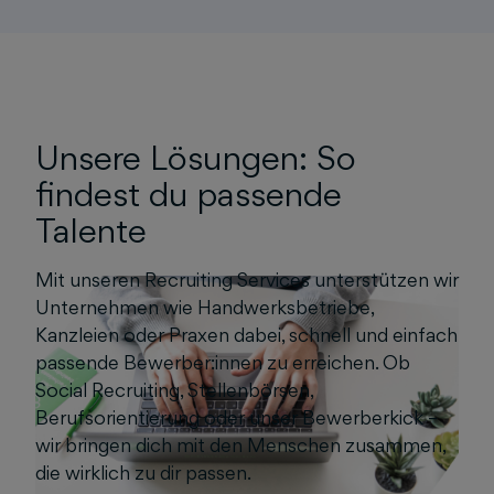
Unsere Lösungen: So
findest du passende
Talente
Mit unseren Recruiting Services unterstützen wir
Unternehmen wie Handwerksbetriebe,
Kanzleien oder Praxen dabei, schnell und einfach
passende Bewerber:innen zu erreichen. Ob
Social Recruiting, Stellenbörsen,
Berufsorientierung oder unser Bewerberkick –
wir bringen dich mit den Menschen zusammen,
die wirklich zu dir passen.