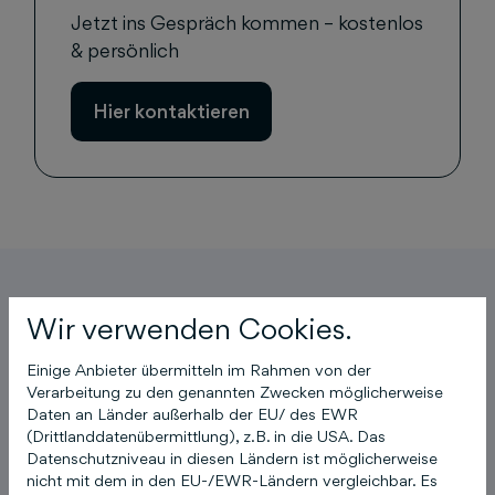
Jetzt ins Gespräch kommen – kostenlos
& persönlich
Hier kontaktieren
Wir verwenden Cookies.
Youtube inaktiv
Einige Anbieter übermitteln im Rahmen von der
Verarbeitung zu den genannten Zwecken möglicherweise
Aufgrund Ihrer Cookie-Einstellungen
Daten an Länder außerhalb der EU/ des EWR
kann dieses Modul nicht geladen
(Drittlanddatenübermittlung), z.B. in die USA. Das
Datenschutzniveau in diesen Ländern ist möglicherweise
werden.
nicht mit dem in den EU-/EWR-Ländern vergleichbar. Es
Wenn Sie dieses Modul sehen möchten,