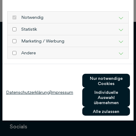
Gelbe Seiten regional
Notwendig
Statistik
Marketing / Werbung
Andere
Schlütersche Verlagsgesellschaft mbH & Co.
KG
Nur notwendige
Hans-Böckler-Allee 7
Cookies
30173 Hannover
Datenschutzerklärung
|
Impressum
Individuelle
Auswahl
0511 8550-0
übernehmen
info@schluetersche.de
Alle zulassen
Socials