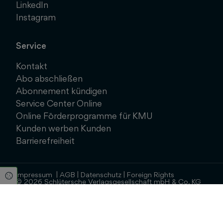
LinkedIn
Instagram
Service
Kontakt
Abo abschließen
Abonnement kündigen
Service Center Online
Online Förderprogramme für KMU
Kunden werben Kunden
Barrierefreiheit
Impressum
|
AGB
|
Datenschutz
|
Foreign Rights
Cookie Einstellungen
© 2026 Schlütersche Verlagsgesellschaft mbH & Co. KG