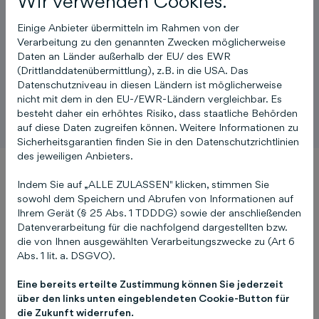
Wir verwenden Cookies.
Einige Anbieter übermitteln im Rahmen von der
Verarbeitung zu den genannten Zwecken möglicherweise
Daten an Länder außerhalb der EU/ des EWR
(Drittlanddatenübermittlung), z.B. in die USA. Das
Datenschutzniveau in diesen Ländern ist möglicherweise
nicht mit dem in den EU-/EWR-Ländern vergleichbar. Es
besteht daher ein erhöhtes Risiko, dass staatliche Behörden
auf diese Daten zugreifen können. Weitere Informationen zu
Sicherheitsgarantien finden Sie in den Datenschutzrichtlinien
des jeweiligen Anbieters.
Indem Sie auf „ALLE ZULASSEN" klicken, stimmen Sie
sowohl dem Speichern und Abrufen von Informationen auf
Das Örtliche Online
Ihrem Gerät (§ 25 Abs. 1 TDDDG) sowie der anschließenden
Das Örtliche Print
Datenverarbeitung für die nachfolgend dargestellten bzw.
Das Telefonbuch Online
die von Ihnen ausgewählten Verarbeitungszwecke zu (Art 6
Das Telefonbuch Print
Abs. 1 lit. a. DSGVO).
Echtzeit-Onlinewerbung
Eine bereits erteilte Zustimmung können Sie jederzeit
Gelbe Seiten Online
über den links unten eingeblendeten Cookie-Button für
Gelbe Seiten Print
die Zukunft widerrufen.