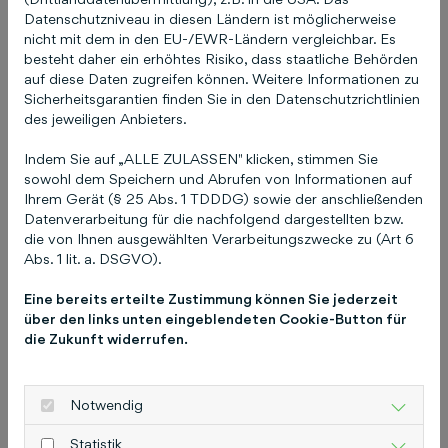
Datenschutzniveau in diesen Ländern ist möglicherweise
Karriere
nicht mit dem in den EU-/EWR-Ländern vergleichbar. Es
besteht daher ein erhöhtes Risiko, dass staatliche Behörden
Unsere Unternehmenskultur
auf diese Daten zugreifen können. Weitere Informationen zu
Sicherheitsgarantien finden Sie in den Datenschutzrichtlinien
Erfahre mehr über unsere Werte und wie es ist,
des jeweiligen Anbieters.
bei uns zu arbeiten.
Indem Sie auf „ALLE ZULASSEN" klicken, stimmen Sie
Mehr lesen
sowohl dem Speichern und Abrufen von Informationen auf
Ihrem Gerät (§ 25 Abs. 1 TDDDG) sowie der anschließenden
Datenverarbeitung für die nachfolgend dargestellten bzw.
die von Ihnen ausgewählten Verarbeitungszwecke zu (Art 6
Abs. 1 lit. a. DSGVO).
Eine bereits erteilte Zustimmung können Sie jederzeit
über den links unten eingeblendeten Cookie-Button für
die Zukunft widerrufen.
Notwendig
Statistik