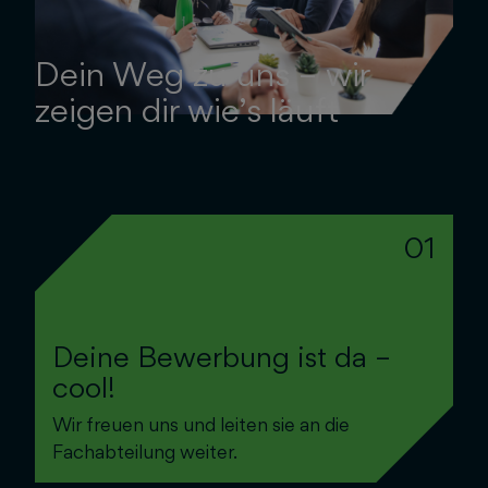
Dein Weg zu uns – wir
zeigen dir wie’s läuft
01
Deine Bewerbung ist da –
cool!
Wir freuen uns und leiten sie an die
Fachabteilung weiter.