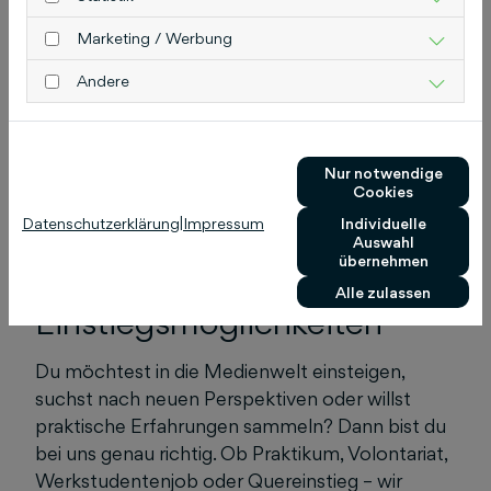
Marketing / Werbung
Andere
Nur notwendige
Cookies
Datenschutzerklärung
|
Impressum
Individuelle
Auswahl
übernehmen
Unsere
Alle zulassen
Einstiegsmöglichkeiten
Du möchtest in die Medienwelt einsteigen,
suchst nach neuen Perspektiven oder willst
praktische Erfahrungen sammeln? Dann bist du
bei uns genau richtig. Ob Praktikum, Volontariat,
Werkstudentenjob oder Quereinstieg – wir