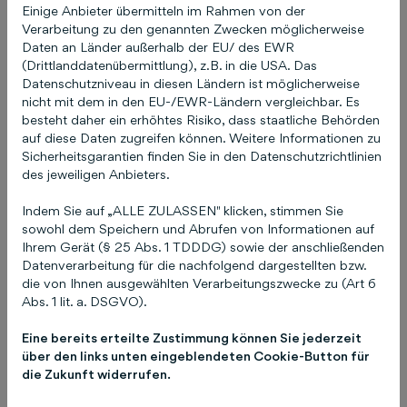
Festgehalt und eine in der Höhe unbegrenzte
Einige Anbieter übermitteln im Rahmen von der
leistungsbezogene Vergütung – Top-
Verarbeitung zu den genannten Zwecken möglicherweise
Leistungen werden bei uns entsprechend
Daten an Länder außerhalb der EU/ des EWR
(Drittlanddatenübermittlung), z.B. in die USA. Das
belohnt.
Datenschutzniveau in diesen Ländern ist möglicherweise
nicht mit dem in den EU-/EWR-Ländern vergleichbar. Es
besteht daher ein erhöhtes Risiko, dass staatliche Behörden
auf diese Daten zugreifen können. Weitere Informationen zu
Sicherheitsgarantien finden Sie in den Datenschutzrichtlinien
des jeweiligen Anbieters.
Indem Sie auf „ALLE ZULASSEN" klicken, stimmen Sie
sowohl dem Speichern und Abrufen von Informationen auf
Ihrem Gerät (§ 25 Abs. 1 TDDDG) sowie der anschließenden
Datenverarbeitung für die nachfolgend dargestellten bzw.
die von Ihnen ausgewählten Verarbeitungszwecke zu (Art 6
Abs. 1 lit. a. DSGVO).
Eine bereits erteilte Zustimmung können Sie jederzeit
über den links unten eingeblendeten Cookie-Button für
die Zukunft widerrufen.