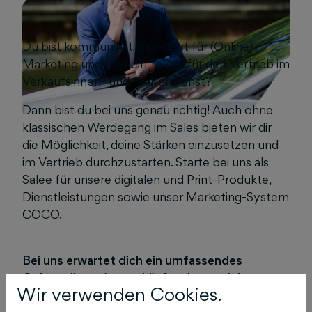
Du bist kommunikativ, brennst für (Online)
Marketing und hast ein Talent für den Vertrieb im
Verkaufsinnen- und -außendienst?
Dann bist du bei uns genau richtig! Auch ohne
klassischen Werdegang im Sales bieten wir dir
die Möglichkeit, deine Stärken einzusetzen und
im Vertrieb durchzustarten. Starte bei uns als
Salee für unsere digitalen und Print-Produkte,
Dienstleistungen sowie unser Marketing-System
COCO.
Bei uns erwartet dich ein umfassendes
Onboarding mit anschließenden gezielten
Wir verwenden Cookies.
Weiterbildungsmöglichkeiten sowie ein