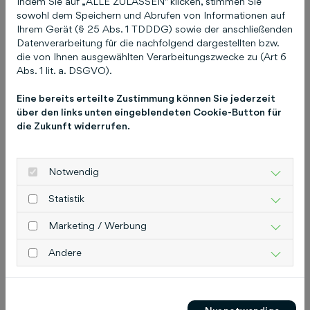
Indem Sie auf „ALLE ZULASSEN" klicken, stimmen Sie
30173 Hannover
sowohl dem Speichern und Abrufen von Informationen auf
Ihrem Gerät (§ 25 Abs. 1 TDDDG) sowie der anschließenden
Datenverarbeitung für die nachfolgend dargestellten bzw.
Telefon: 0511 8550-0
die von Ihnen ausgewählten Verarbeitungszwecke zu (Art 6
Telefax: 0511 8550-1100
Abs. 1 lit. a. DSGVO).
Eine bereits erteilte Zustimmung können Sie jederzeit
über den links unten eingeblendeten Cookie-Button für
Google Maps inaktiv
die Zukunft widerrufen.
Aufgrund Ihrer Cookie-Einstellungen
kann dieses Modul nicht geladen
Notwendig
werden.
Statistik
Wenn Sie dieses Modul sehen möchten,
passen Sie bitte Ihre Cookie-
Marketing / Werbung
Einstellungen entsprechend an.
Andere
Cookie Einstellungen