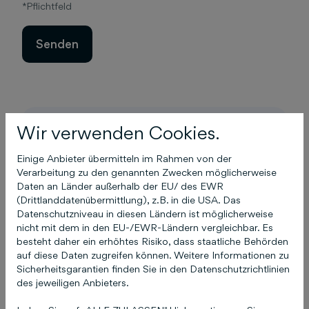
*Pflichtfeld
Wir verwenden Cookies.
Hier findest du uns in
Hannover
Einige Anbieter übermitteln im Rahmen von der
Verarbeitung zu den genannten Zwecken möglicherweise
Daten an Länder außerhalb der EU/ des EWR
(Drittlanddatenübermittlung), z.B. in die USA. Das
Schlütersche Mediengruppe
Datenschutzniveau in diesen Ländern ist möglicherweise
nicht mit dem in den EU-/EWR-Ländern vergleichbar. Es
Postanschrift:
besteht daher ein erhöhtes Risiko, dass staatliche Behörden
auf diese Daten zugreifen können. Weitere Informationen zu
30130 Hannover
Sicherheitsgarantien finden Sie in den Datenschutzrichtlinien
des jeweiligen Anbieters.
Adresse:
Hans-Böckler-Allee 7