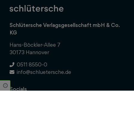
Schlütersche Verlagsgesellschaft mbH & Co.
KG
Hans-Böckler-Allee 7
30173 Hannover
0511 8550-0
info@schluetersche.de
Cookie Einstellungen
Socials
LinkedIn
Instagram
Service