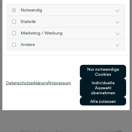
Notwendig
Statistik
Marketing / Werbung
Andere
Nur notwendige
Karriere
Cookies
Datenschutzerklärung
|
Impressum
Individuelle
Warum du zu uns solltest
Auswahl
übernehmen
Entdecke unsere Benefits.
Alle zulassen
Mehr lesen