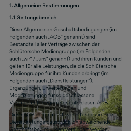
1. Allgemeine Bestimmungen
1.1 Geltungsbereich
Diese Allgemeinen Geschäftsbedingungen (im
Folgenden auch „AGB“ genannt) sind
Bestandteil aller Verträge zwischen der
Schlütersche Mediengruppe (im Folgenden
auch „wir“ / „uns“ genannt) und ihren Kunden und
gelten für alle Leistungen, die die Schlütersche
Mediengruppe für ihre Kunden erbringt (im
Folgenden auch „Dienstleistungen“).
Ergänzungen, Erweiterungen und
Modifizierungen für so geschlossene
Verträge unterliegen ebenfalls diesen AGB.
Diese AGB gelten nicht, wenn für bestimmte
Dienstleistungen ausdrücklich abweichende
Geschäftsbedingungen vereinbart werden.