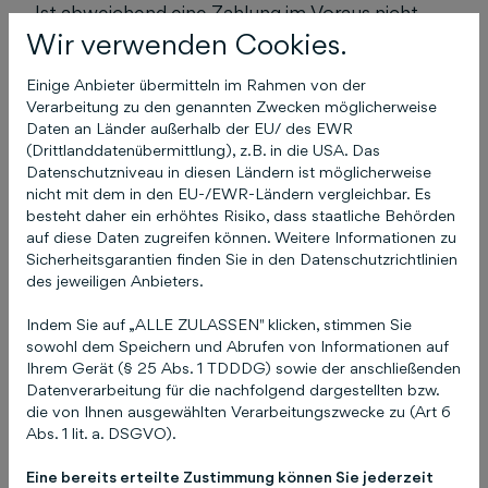
Ist abweichend eine Zahlung im Voraus nicht
Wir verwenden Cookies.
vereinbart, so sind Rechnungen der
Schlütersche Mediengruppe ohne Abzug
Einige Anbieter übermitteln im Rahmen von der
innerhalb von 14 Tagen nach Rechnungszugang
Verarbeitung zu den genannten Zwecken möglicherweise
zur Zahlung fällig.
Daten an Länder außerhalb der EU/ des EWR
(Drittlanddatenübermittlung), z.B. in die USA. Das
Hat der Kunde uns ein SEPA-Lastschrift-Mandat
Datenschutzniveau in diesen Ländern ist möglicherweise
erteilt, erfolgt die Zahlung per Bankeinzug. Der
nicht mit dem in den EU-/EWR-Ländern vergleichbar. Es
besteht daher ein erhöhtes Risiko, dass staatliche Behörden
Kunde ermächtigt die Schlütersche
auf diese Daten zugreifen können. Weitere Informationen zu
Mediengruppe in diesem Fall, fällige Zahlungen
Sicherheitsgarantien finden Sie in den Datenschutzrichtlinien
von seinem angegebenen Bankkonto mittels
des jeweiligen Anbieters.
SEPA-Firmenlastschrift einzuziehen. Der Kunde
Indem Sie auf „ALLE ZULASSEN" klicken, stimmen Sie
wird seine Bank anweisen, die von uns auf sein
sowohl dem Speichern und Abrufen von Informationen auf
Konto gezogenen SEPA-Firmenlastschriften
Ihrem Gerät (§ 25 Abs. 1 TDDDG) sowie der anschließenden
einzulösen. Der Kunde verpflichtet sich
Datenverarbeitung für die nachfolgend dargestellten bzw.
sicherzustellen, dass sein Konto zum Zeitpunkt
die von Ihnen ausgewählten Verarbeitungszwecke zu (Art 6
Abs. 1 lit. a. DSGVO).
der Fälligkeit der Lastschrift die notwendige
Deckung aufweist. Für jede nicht eingelöste
Eine bereits erteilte Zustimmung können Sie jederzeit