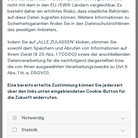
für Testfahrten. Das bfp FORUM richtet sich an
nicht mit dem in den EU-/EWR-Ländern vergleichbar. Es
Fuhrpark- und Mobilitätsmanager, Einkäufer,
besteht daher ein erhöhtes Risiko, dass staatliche Behörden
Unternehmen der Fuhrparkbranche wie
auf diese Daten zugreifen können. Weitere Informationen zu
Dienstleister, Autohersteller und
Sicherheitsgarantien finden Sie in den Datenschutzrichtlinien
des jeweiligen Anbieters.
Leasingunternehmen sowie mit
Branchenspecials an Handwerk und Pflege. Mit
Indem Sie auf „ALLE ZULASSEN" klicken, stimmen Sie
Frankfurt als neuem Messestandort stellt sich
sowohl dem Speichern und Abrufen von Informationen auf
das bfp FORUM nach über 18 Jahren am
Ihrem Gerät (§ 25 Abs. 1 TDDDG) sowie der anschließenden
Datenverarbeitung für die nachfolgend dargestellten bzw.
Nürburgring neu auf. Für den Veranstalter
die von Ihnen ausgewählten Verarbeitungszwecke zu (Art 6
Schlütersche Mediengruppe ist das Themenfeld
Abs. 1 lit. a. DSGVO).
Kfz und Mobilität seit Jahrzehnten eine
Kernkompetenz. Die Marke bfp FUHRPARK &
Eine bereits erteilte Zustimmung können Sie jederzeit
über den links unten eingeblendeten Cookie-Button für
MANAGEMENT konzentriert sich ganz auf die
die Zukunft widerrufen.
betriebliche Mobilität, sowohl redaktionell mit
Print- und Online-Medien als auch im Bereich
Weiterbildung mit der bfp AKADEMIE sowie
Notwendig
eventseitig mit dem bfp FORUM. Weitere
Statistik
Informationen finden Sie unter
fuhrpark.de
und