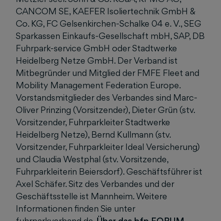
CANCOM SE, KAEFER Isoliertechnik GmbH &
Co. KG, FC Gelsenkirchen-Schalke 04 e. V., SEG
Sparkassen Einkaufs-Gesellschaft mbH, SAP, DB
Fuhrpark-service GmbH oder Stadtwerke
Heidelberg Netze GmbH. Der Verband ist
Mitbegründer und Mitglied der FMFE Fleet and
Mobility Management Federation Europe.
Vorstandsmitglieder des Verbandes sind Marc-
Oliver Prinzing (Vorsitzender), Dieter Grün (stv.
Vorsitzender, Fuhrparkleiter Stadtwerke
Heidelberg Netze), Bernd Kullmann (stv.
Vorsitzender, Fuhrparkleiter Ideal Versicherung)
und Claudia Westphal (stv. Vorsitzende,
Fuhrparkleiterin Beiersdorf). Geschäftsführer ist
Axel Schäfer. Sitz des Verbandes und der
Geschäftsstelle ist Mannheim. Weitere
Informationen finden Sie unter
fuhrparkverband.de
.
Über das bfp FORUM