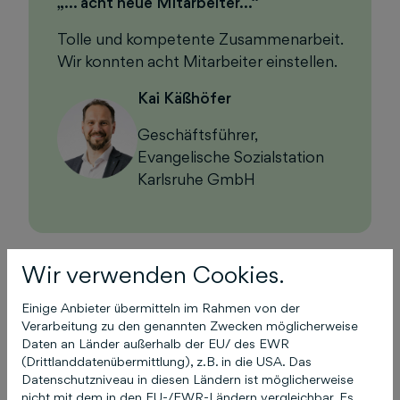
„… acht neue Mitarbeiter…“
Tolle und kompetente Zusammenarbeit.
Wir konnten acht Mitarbeiter einstellen.
Kai Käßhöfer
Geschäftsführer,
Evangelische Sozialstation
Karlsruhe GmbH
Wir verwenden Cookies.
„…29 Bewerbungen…“
Einige Anbieter übermitteln im Rahmen von der
Verarbeitung zu den genannten Zwecken möglicherweise
Aus 29 Bewerbungen konnte ich den
Daten an Länder außerhalb der EU/ des EWR
richtigen Mitarbeiter auswählen.
(Drittlanddatenübermittlung), z.B. in die USA. Das
Datenschutzniveau in diesen Ländern ist möglicherweise
Jörg Deterding
nicht mit dem in den EU-/EWR-Ländern vergleichbar. Es