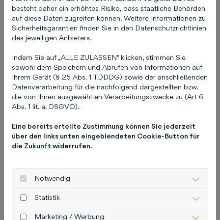
besteht daher ein erhöhtes Risiko, dass staatliche Behörden
Geschäftsführer,
auf diese Daten zugreifen können. Weitere Informationen zu
Sicherheitsgarantien finden Sie in den Datenschutzrichtlinien
Sicherheitstechnik Jörg
des jeweiligen Anbieters.
Deterding GmbH & Co. KG
Indem Sie auf „ALLE ZULASSEN" klicken, stimmen Sie
sowohl dem Speichern und Abrufen von Informationen auf
Ihrem Gerät (§ 25 Abs. 1 TDDDG) sowie der anschließenden
Datenverarbeitung für die nachfolgend dargestellten bzw.
die von Ihnen ausgewählten Verarbeitungszwecke zu (Art 6
Abs. 1 lit. a. DSGVO).
Eine bereits erteilte Zustimmung können Sie jederzeit
über den links unten eingeblendeten Cookie-Button für
Du bist neugierig
die Zukunft widerrufen.
geworden?
Notwendig
Such dir deinen Wunschtermin aus und
lass dich von einem unserer Experten
Statistik
beraten.
Marketing / Werbung