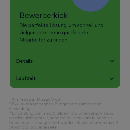
Bewerberkick
Die perfekte Lösung, um schnell und
zielgerichtet neue qualifizierte
Mitarbeiter zu finden.
Details
Laufzeit
¹ Alle Preise in € zzgl. MwSt.
²
Exklusive Kampagnen-Budget und Kampagnen-
Einrichtung
³
Einbindung von max. 5 Bildern pro Unterseite, Videos
werden nicht erstellt, sondern müssen vom Kunden als
Datei oder Link angeliefert werden. Recherche von max. 1
Stockfoto pro Unterseite.