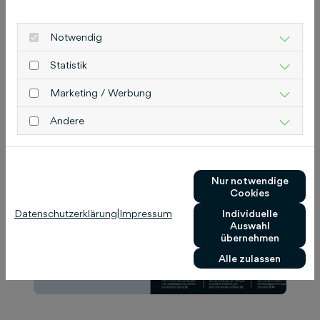
Das könnte Sie auch
Notwendig
interessieren
Statistik
Marketing / Werbung
Andere
Nur notwendige
Cookies
Datenschutzerklärung
|
Impressum
Individuelle
Auswahl
übernehmen
Alle zulassen