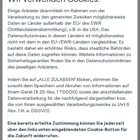
Leseförderung hinaus vermitteln können. Auch
Einige Anbieter übermitteln im Rahmen von der
in der Corona-Zeit wird gemeinsam gelesen –
Verarbeitung zu den genannten Zwecken möglicherweise
oft über digitale Kanäle.“ Mit den Schülern lesen
Daten an Länder außerhalb der EU/ des EWR
die ehrenamtlichen Mentoren außerhalb des
(Drittlanddatenübermittlung), z.B. in die USA. Das
Datenschutzniveau in diesen Ländern ist möglicherweise
Schulunterrichts altersgemäße Texte und üben
nicht mit dem in den EU-/EWR-Ländern vergleichbar. Es
die korrekte Betonung und das Sprechen in
besteht daher ein erhöhtes Risiko, dass staatliche Behörden
ganzen Sätzen. Da bietet der neue Lesestoff, der
auf diese Daten zugreifen können. Weitere Informationen zu
genau zu den Interessen der einzelnen Kinder
Sicherheitsgarantien finden Sie in den Datenschutzrichtlinien
des jeweiligen Anbieters.
passt, besondere Motivation. Was für eine tolle
Bescherung!
Pressekontakt
Christiane Pitschke
Indem Sie auf „ALLE ZULASSEN" klicken, stimmen Sie
Leitung Unternehmenskommunikation
sowohl dem Speichern und Abrufen von Informationen auf
pitschke@schluetersche.de
Telefon: 0511 8550-
Ihrem Gerät (§ 25 Abs. 1 TDDDG) sowie der anschließenden
Datenverarbeitung für die nachfolgend dargestellten bzw.
8355 Schlütersche Verlagsgesellschaft mbH &
die von Ihnen ausgewählten Verarbeitungszwecke zu (Art 6
Co. KG Hans-Böckler-Allee 7 30173 Hannover
Abs. 1 lit. a. DSGVO).
www.schluetersche.de
Eine bereits erteilte Zustimmung können Sie jederzeit
über den links unten eingeblendeten Cookie-Button für
die Zukunft widerrufen.