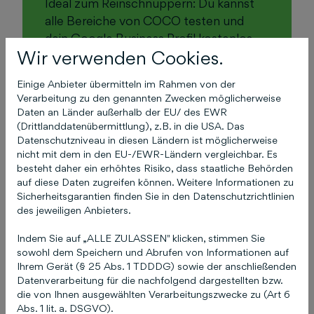
Ideal zum Reinschnuppern: Du kannst
alle Bereiche von COCO testen und
dein Google Business Profil kostenlos
Wir verwenden Cookies.
verwalten.
Einige Anbieter übermitteln im Rahmen von der
Verarbeitung zu den genannten Zwecken möglicherweise
Daten an Länder außerhalb der EU/ des EWR
Details
(Drittlanddatenübermittlung), z.B. in die USA. Das
Datenschutzniveau in diesen Ländern ist möglicherweise
nicht mit dem in den EU-/EWR-Ländern vergleichbar. Es
besteht daher ein erhöhtes Risiko, dass staatliche Behörden
auf diese Daten zugreifen können. Weitere Informationen zu
1
39 €
Sicherheitsgarantien finden Sie in den Datenschutzrichtlinien
pro Monat
des jeweiligen Anbieters.
Indem Sie auf „ALLE ZULASSEN" klicken, stimmen Sie
sowohl dem Speichern und Abrufen von Informationen auf
Ihrem Gerät (§ 25 Abs. 1 TDDDG) sowie der anschließenden
COCO Local
Datenverarbeitung für die nachfolgend dargestellten bzw.
die von Ihnen ausgewählten Verarbeitungszwecke zu (Art 6
Perfekt für kleine Unternehmen, die
Abs. 1 lit. a. DSGVO).