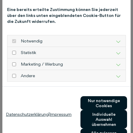
erste Schritte ins Online-Marketing
machen und ihre Basis aufbauen wollen.
Eine bereits erteilte Zustimmung können Sie jederzeit
über den links unten eingeblendeten Cookie-Button für
die Zukunft widerrufen.
Notwendig
Details
Statistik
Marketing / Werbung
1
99 €
Andere
pro Monat
Nur notwendige
Cookies
Business
Datenschutzerklärung
|
Impressum
Individuelle
Für wachsende Betriebe, die mehr
Auswahl
übernehmen
Reichweite und Flexibilität benötigen.
Alle zulassen