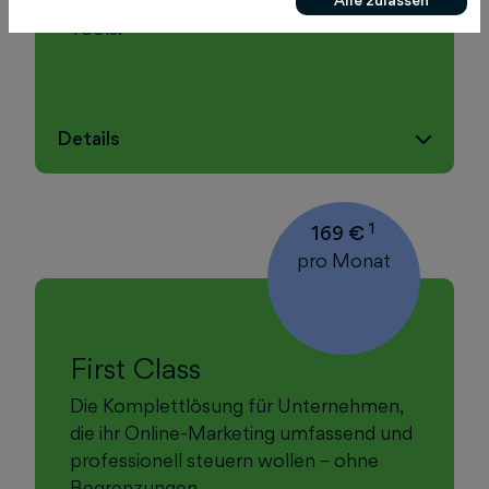
Bietet mehr Kanäle und zusätzliche
Tools.
Details
1
169 €
pro Monat
First Class
Die Komplettlösung für Unternehmen,
die ihr Online-Marketing umfassend und
professionell steuern wollen – ohne
Begrenzungen.