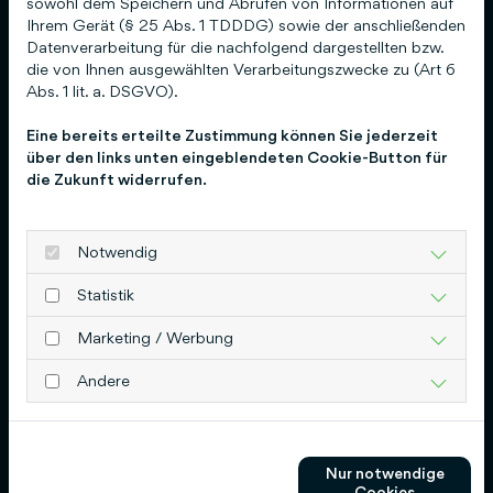
sowohl dem Speichern und Abrufen von Informationen auf
Schlütersche Verlagsgesellschaft mbH & Co.
Ihrem Gerät (§ 25 Abs. 1 TDDDG) sowie der anschließenden
KG
Datenverarbeitung für die nachfolgend dargestellten bzw.
die von Ihnen ausgewählten Verarbeitungszwecke zu (Art 6
Hans-Böckler-Allee 7
Abs. 1 lit. a. DSGVO).
30173 Hannover
Eine bereits erteilte Zustimmung können Sie jederzeit
über den links unten eingeblendeten Cookie-Button für
0511 8550-0
die Zukunft widerrufen.
info@schluetersche.de
Socials
Notwendig
Statistik
LinkedIn
Instagram
Marketing / Werbung
Andere
Service
Kontakt
Abo abschließen
Nur notwendige
Abonnement kündigen
Cookies