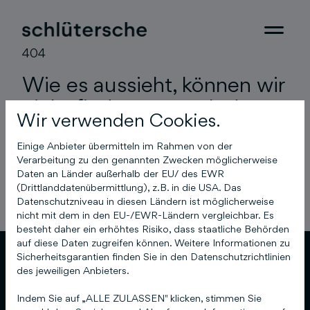
404
Wie es aussieht, können wir
nicht finden, wonach du
Wir verwenden Cookies.
gesucht hast.
Einige Anbieter übermitteln im Rahmen von der
Verarbeitung zu den genannten Zwecken möglicherweise
Vielleicht hilft eine
Suche
Daten an Länder außerhalb der EU/ des EWR
oder gehe zurück zur
Startseite
.
(Drittlanddatenübermittlung), z.B. in die USA. Das
Datenschutzniveau in diesen Ländern ist möglicherweise
nicht mit dem in den EU-/EWR-Ländern vergleichbar. Es
besteht daher ein erhöhtes Risiko, dass staatliche Behörden
auf diese Daten zugreifen können. Weitere Informationen zu
Sicherheitsgarantien finden Sie in den Datenschutzrichtlinien
des jeweiligen Anbieters.
Indem Sie auf „ALLE ZULASSEN" klicken, stimmen Sie