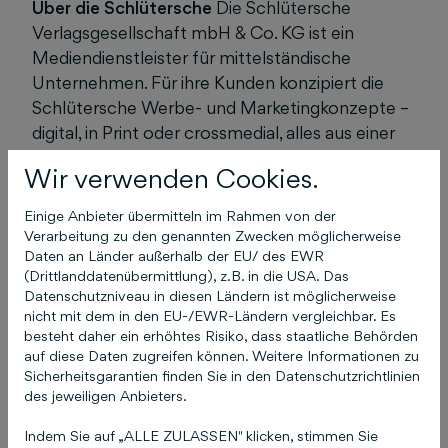
Über die Schlütersche
Die Schlütersche
Verlagsgesellschaft mbH & Co. KG ist ein
Mediendienstleister für mittelständische
Unternehmen. Für ihre Kunden konzipiert die
Schlütersche Werbe- und Marketingkonzepte –
digital, in Print oder crossmedial, alles aus einer
Hand. Im Bereich Tiergesundheit entwickelt und
Wir verwenden Cookies.
produziert die Schlütersche Fachinformationen
für Tierärzte und Tiermedizinische
Einige Anbieter übermitteln im Rahmen von der
Fachangestellte. Das Portfolio umfasst neben
Verarbeitung zu den genannten Zwecken möglicherweise
Daten an Länder außerhalb der EU/ des EWR
dem Onlineportal vetline.de auch
(Drittlanddatenübermittlung), z.B. in die USA. Das
Fachzeitschriften und Fachbücher sowie E-
Datenschutzniveau in diesen Ländern ist möglicherweise
Learning-Angebote im Rahmen der vetline-
nicht mit dem in den EU-/EWR-Ländern vergleichbar. Es
Akademie und des Fachforums Kleintiere. Zu
besteht daher ein erhöhtes Risiko, dass staatliche Behörden
auf diese Daten zugreifen können. Weitere Informationen zu
den Fachzeitschriften zählen Der Praktische
Sicherheitsgarantien finden Sie in den Datenschutzrichtlinien
Tierarzt, die Kleintierpraxis, news4vets, Tierisch
des jeweiligen Anbieters.
Dabei und die Berliner und Münchener
Tierärztliche Wochenschrift. Unter den
Indem Sie auf „ALLE ZULASSEN" klicken, stimmen Sie