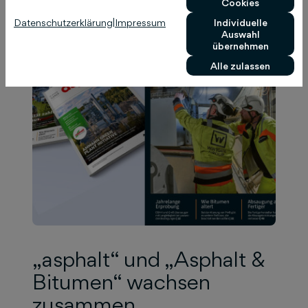
Cookies
Datenschutzerklärung
|
Impressum
Individuelle
Auswahl
übernehmen
Alle zulassen
„asphalt“ und „Asphalt &
Bitumen“ wachsen
zusammen