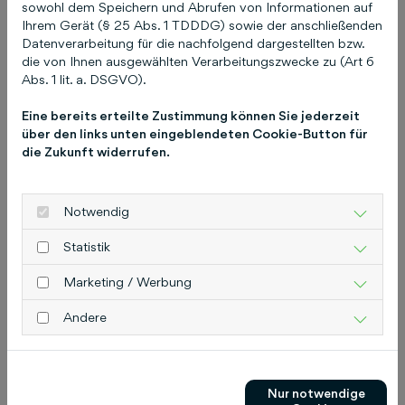
sowohl dem Speichern und Abrufen von Informationen auf
Fachbüchern sind Standardwerke und
Ihrem Gerät (§ 25 Abs. 1 TDDDG) sowie der anschließenden
Lehrbücher zu finden, wie z. B. die Budras
Datenverarbeitung für die nachfolgend dargestellten bzw.
Anatomie-Atlanten.
Pressekontakt vetline.de
die von Ihnen ausgewählten Verarbeitungszwecke zu (Art 6
Dr. Anne Strattner Chefredaktion Der Praktische
Abs. 1 lit. a. DSGVO).
Tierarzt und vetline.de
Eine bereits erteilte Zustimmung können Sie jederzeit
strattner@schluetersche.de
Telefon: 0511 8550-
über den links unten eingeblendeten Cookie-Button für
2556
Pressekontakt Schlütersche
Christiane
die Zukunft widerrufen.
Pitschke Leitung Unternehmenskommunikation
pitschke@schluetersche.de
Telefon: 0511 8550-
8355 Schlütersche Verlagsgesellschaft mbH &
Notwendig
Co. KG Hans-Böckler-Allee 7 30173 Hannover
Statistik
www.schluetersche.de
Marketing / Werbung
Andere
Das könnte Sie auch
interessieren
Nur notwendige