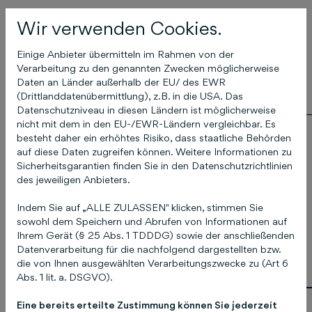
Wir verwenden Cookies.
Alle zuvor genannten Daten werden im Rahmen
Einige Anbieter übermitteln im Rahmen von der
dieser Datenschutzhinweise als "
Daten
" oder
Verarbeitung zu den genannten Zwecken möglicherweise
"
personenbezogene Daten
" bezeichnet).
Daten an Länder außerhalb der EU/ des EWR
(Drittlanddatenübermittlung), z.B. in die USA. Das
______________________________________________
Datenschutzniveau in diesen Ländern ist möglicherweise
nicht mit dem in den EU-/EWR-Ländern vergleichbar. Es
besteht daher ein erhöhtes Risiko, dass staatliche Behörden
auf diese Daten zugreifen können. Weitere Informationen zu
Bitte entnehmen Sie die Beschreibung der
Sicherheitsgarantien finden Sie in den Datenschutzrichtlinien
des jeweiligen Anbieters.
nutzungsbedingten Datenverarbeitung im
Zusammenhang mit dem Einsatz von Cookies
Indem Sie auf „ALLE ZULASSEN" klicken, stimmen Sie
und anderen Trackingtechnologien den
sowohl dem Speichern und Abrufen von Informationen auf
„Cookie Hinweisen“ in unserem „Cookie
Ihrem Gerät (§ 25 Abs. 1 TDDDG) sowie der anschließenden
Datenverarbeitung für die nachfolgend dargestellten bzw.
Banner“ (Consent Management Platform).
die von Ihnen ausgewählten Verarbeitungszwecke zu (Art 6
Abs. 1 lit. a. DSGVO).
______________________________________________
Eine bereits erteilte Zustimmung können Sie jederzeit