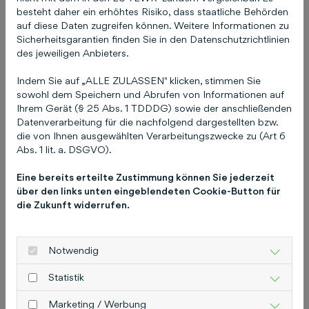
die Erstellung von Unternehmenswebseiten und
besteht daher ein erhöhtes Risiko, dass staatliche Behörden
Suchmaschinenmarketing zur optimalen
auf diese Daten zugreifen können. Weitere Informationen zu
Sicherheitsgarantien finden Sie in den Datenschutzrichtlinien
Sichtbarkeit im Web. Daneben bietet die
des jeweiligen Anbieters.
Tochterfirma Schlütersche Fachmedien GmbH
Zeitschriften und Zeitungen, Online-Medien,
Indem Sie auf „ALLE ZULASSEN" klicken, stimmen Sie
zahlreiche Bücher sowie branchenrelevante
sowohl dem Speichern und Abrufen von Informationen auf
Ihrem Gerät (§ 25 Abs. 1 TDDDG) sowie der anschließenden
Fachveranstaltungen. Zum Bereich Handwerk &
Datenverarbeitung für die nachfolgend dargestellten bzw.
Energie zählen neben den Fachzeitungen
die von Ihnen ausgewählten Verarbeitungszwecke zu (Art 6
„Norddeutsches Handwerk“ und „genau“ auch
Abs. 1 lit. a. DSGVO).
das Online-Portal handwerk.com sowie der
Eine bereits erteilte Zustimmung können Sie jederzeit
Fachtitel ERNEUERBARE ENERGIEN in Print
über den links unten eingeblendeten Cookie-Button für
und Online. Das Ziel der Schlüterschen ist es,
die Zukunft widerrufen.
durch die Verbindung von Branchenexpertise
und Mediendienstleistungen den idealen
Marketing-Auftritt ihrer Kunden zu ermöglichen.
Notwendig
Weitere Informationen finden Sie unter
Statistik
https://archiv.schluetersche.de/marketing/
Pressekontakt Schlütersche:
Christiane
Marketing / Werbung