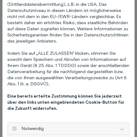
Herausgeber-GbR gewährleistet, dass die
(Drittlanddatenübermittlung), z.B. in die USA. Das
Datenschutzniveau in diesen Ländern ist möglicherweise
vielfältigen Inhalte von Gelbe Seiten als
nicht mit dem in den EU-/EWR-Ländern vergleichbar. Es
Spezialist für Branchenverzeichnis-Angebote
besteht daher ein erhöhtes Risiko, dass staatliche Behörden
den Nutzern als Buch, online und mobil über
auf diese Daten zugreifen können. Weitere Informationen zu
www.gelbeseiten.de sowie u. a. als Apps für
Sicherheitsgarantien finden Sie in den Datenschutzrichtlinien
des jeweiligen Anbieters.
Smartphones und Tablets zur Verfügung stehen
und kontinuierlich weiterentwickelt werden. Im
Indem Sie auf „ALLE ZULASSEN" klicken, stimmen Sie
Jahr 2020 verzeichneten die Produkte von
sowohl dem Speichern und Abrufen von Informationen auf
Gelbe Seiten medienübergreifend ca. 700 Mio.
Ihrem Gerät (§ 25 Abs. 1 TDDDG) sowie der anschließenden
Datenverarbeitung für die nachfolgend dargestellten bzw.
Nutzungen*. Die Bezeichnung Gelbe Seiten ist in
die von Ihnen ausgewählten Verarbeitungszwecke zu (Art 6
Deutschland eine geschützte und auf die Gelbe
Abs. 1 lit. a. DSGVO).
Seiten Zeichen-GbR einge-tragene Wortmarke.
Ebenfalls besteht u. a. Markenschutz für die
Eine bereits erteilte Zustimmung können Sie jederzeit
über den links unten eingeblendeten Cookie-Button für
Gelbe Seiten Zeichen-GbR für eine abstrakte
die Zukunft widerrufen.
Verwendung der Farbe Gelb. *Quelle: GfK-
Studie zur Nutzung der Verzeichnismedien
2020; repräsentative Befragung von 15.974
Notwendig
Personen ab 16 Jahren, Oktober 2020, In