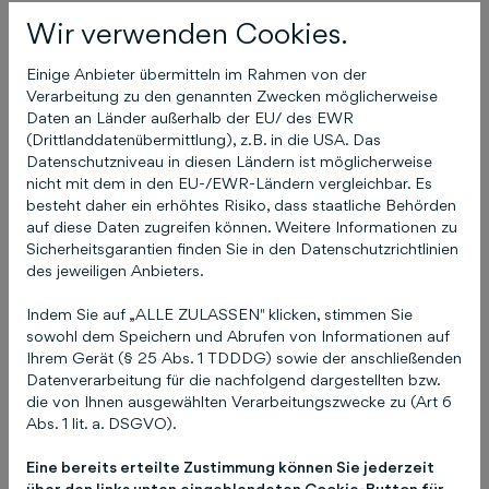
gibt es Preise zu gewinnen, in der ersten Runde
Wir verwenden Cookies.
handelt es sich um fünfmal je einen Google
Nest Mini Smart Speaker. Zudem werden die
Einige Anbieter übermitteln im Rahmen von der
Punkte der Teilnehmer addiert, um am Schluss
Verarbeitung zu den genannten Zwecken möglicherweise
Daten an Länder außerhalb der EU/ des EWR
einen Gesamtsieger zu küren – diesen erwartet
(Drittlanddatenübermittlung), z.B. in die USA. Das
ein E-Scooter als Hauptpreis. Alle Infos, das
Datenschutzniveau in diesen Ländern ist möglicherweise
wöchentliche Quiz und die
nicht mit dem in den EU-/EWR-Ländern vergleichbar. Es
Teilnahmebedingungen stehen unter
besteht daher ein erhöhtes Risiko, dass staatliche Behörden
auf diese Daten zugreifen können. Weitere Informationen zu
https://archiv.schluetersche.de/digital-
Sicherheitsgarantien finden Sie in den Datenschutzrichtlinien
challenge/
.
Über die Schlütersche
Die
des jeweiligen Anbieters.
Schlütersche Verlagsgesellschaft mbH & Co. KG
ist ein Mediendienstleister für kleine und mittlere
Indem Sie auf „ALLE ZULASSEN" klicken, stimmen Sie
sowohl dem Speichern und Abrufen von Informationen auf
Unternehmen. Für ihre Kunden entwickelt die
Ihrem Gerät (§ 25 Abs. 1 TDDDG) sowie der anschließenden
Schlütersche Werbe- und Marketingkonzepte –
Datenverarbeitung für die nachfolgend dargestellten bzw.
digital, in Print oder crossmedial, alles aus einer
die von Ihnen ausgewählten Verarbeitungszwecke zu (Art 6
Hand. Das Service-Angebot umfasst unter
Abs. 1 lit. a. DSGVO).
anderem Einträge in Branchenverzeichnissen,
Eine bereits erteilte Zustimmung können Sie jederzeit
die Erstellung von Unternehmenswebseiten und
über den links unten eingeblendeten Cookie-Button für