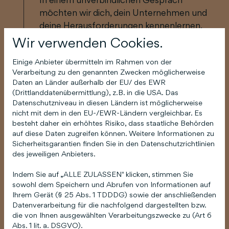
möchten wir dich, dein Unternehmen und
deine Herausforderungen kennenlernen.
Gerne zeigen wir dir auch unsere
Wir verwenden Cookies.
Lösungen, um dich nach vorne zu bringen.
Einige Anbieter übermitteln im Rahmen von der
Verarbeitung zu den genannten Zwecken möglicherweise
4
Wir planen deinen Wachstum
Daten an Länder außerhalb der EU/ des EWR
(Drittlanddatenübermittlung), z.B. in die USA. Das
Sobald du uns dein Vertrauen schenkst,
Datenschutzniveau in diesen Ländern ist möglicherweise
nicht mit dem in den EU-/EWR-Ländern vergleichbar. Es
beginnen wir mit der Umsetzung.
besteht daher ein erhöhtes Risiko, dass staatliche Behörden
auf diese Daten zugreifen können. Weitere Informationen zu
Sicherheitsgarantien finden Sie in den Datenschutzrichtlinien
des jeweiligen Anbieters.
Indem Sie auf „ALLE ZULASSEN" klicken, stimmen Sie
sowohl dem Speichern und Abrufen von Informationen auf
Ihrem Gerät (§ 25 Abs. 1 TDDDG) sowie der anschließenden
Datenverarbeitung für die nachfolgend dargestellten bzw.
die von Ihnen ausgewählten Verarbeitungszwecke zu (Art 6
Abs. 1 lit. a. DSGVO).