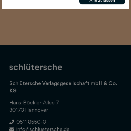
Alle zulassen
Schlütersche Verlagsgesellschaft mbH & Co.
KG
Hans-Böckler-Allee 7
30173 Hannover
0511 8550-0
info@schluetersche.de