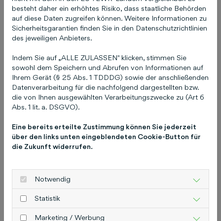
geplant. Der Online-Auftritt des Netzwerks mit
besteht daher ein erhöhtes Risiko, dass staatliche Behörden
allen wichtigen Informationen und dem
auf diese Daten zugreifen können. Weitere Informationen zu
Sicherheitsgarantien finden Sie in den Datenschutzrichtlinien
Formular für die kostenfreie Mitgliedschaft
des jeweiligen Anbieters.
steht bereit unter
https://topfrauen-
netzwerk.de/
.
Über die Schlütersche
Das
Indem Sie auf „ALLE ZULASSEN" klicken, stimmen Sie
Themenfeld Gesundheit und Pflege gehört zu
sowohl dem Speichern und Abrufen von Informationen auf
Ihrem Gerät (§ 25 Abs. 1 TDDDG) sowie der anschließenden
den Kernkompetenzen der Schlüterschen
Datenverarbeitung für die nachfolgend dargestellten bzw.
Mediengruppe: Das Portfolio umfasst das
die von Ihnen ausgewählten Verarbeitungszwecke zu (Art 6
Online-Portal pflegen-online.de, das Magazin der
Abs. 1 lit. a. DSGVO).
Landespflegekammer Rheinland-Pfalz sowie
Eine bereits erteilte Zustimmung können Sie jederzeit
eine Vielzahl von Fachbüchern in den
über den links unten eingeblendeten Cookie-Button für
Verlagsprogrammen Schlütersche Pflege und
die Zukunft widerrufen.
Brigitte Kunz Verlag. Die Schlütersche ist ein
Mediendienstleister für mittelständische
Unternehmen. Für ihre Kunden entwickelt die
Notwendig
Mediengruppe Werbe- und Marketingkonzepte
Statistik
– digital, in Print oder crossmedial, alles aus einer
Hand.
Pressekontakt
Christiane Pitschke
Marketing / Werbung