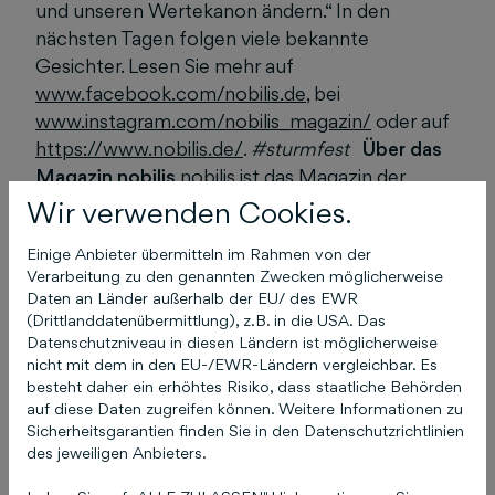
und unseren Wertekanon ändern.“ In den
nächsten Tagen folgen viele bekannte
Gesichter. Lesen Sie mehr auf
www.facebook.com/nobilis.de
, bei
www.instagram.com/nobilis_magazin/
oder auf
https://www.nobilis.de/
.
#sturmfest
Über das
Magazin nobilis
nobilis ist das Magazin der
feinen Lebensart aus Hannover und seit über 40
Wir verwenden Cookies.
Jahren eine feste Institution im
Einige Anbieter übermitteln im Rahmen von der
gesellschaftlichen und kulturellen Leben der
Verarbeitung zu den genannten Zwecken möglicherweise
Region. nobilis informiert über die schönen und
Daten an Länder außerhalb der EU/ des EWR
exklusiven Seiten des Lebens: hochwertige
(Drittlanddatenübermittlung), z.B. in die USA. Das
Mode und Kosmetik, erlesene Interieurs, edle
Datenschutzniveau in diesen Ländern ist möglicherweise
nicht mit dem in den EU-/EWR-Ländern vergleichbar. Es
Automobile, ausgewählte Gastronomie,
besteht daher ein erhöhtes Risiko, dass staatliche Behörden
besondere Reisen, noble Immobilien und
auf diese Daten zugreifen können. Weitere Informationen zu
hochkarätige Kapitalanlagen. nobilis porträtiert
Sicherheitsgarantien finden Sie in den Datenschutzrichtlinien
Künstler und Persönlichkeiten, kompetent und
des jeweiligen Anbieters.
nah dran. nobilis spiegelt die kulturelle Vielfalt