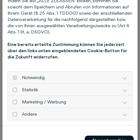
Indem Sie auf „ALLE ZULASSEN" klicken, stimmen Sie
der Region Hannover wieder. nobilis bietet über
sowohl dem Speichern und Abrufen von Informationen auf
das Magazin hinaus themenspezifische
Ihrem Gerät (§ 25 Abs. 1 TDDDG) sowie der anschließenden
Supplements, digitale Angebote und exklusive
Datenverarbeitung für die nachfolgend dargestellten bzw.
die von Ihnen ausgewählten Verarbeitungszwecke zu (Art 6
Events. Weitere Informationen finden Sie unter
Abs. 1 lit. a. DSGVO).
nobilis.de.
Über die Schlütersche
Die
Schlütersche Verlagsgesellschaft mbH & Co. KG
Eine bereits erteilte Zustimmung können Sie jederzeit
ist ein Mediendienstleister für kleine und mittlere
über den links unten eingeblendeten Cookie-Button für
die Zukunft widerrufen.
Unternehmen. Für ihre Kunden entwickelt die
Schlütersche Werbe- und Marketingkonzepte –
digital, in Print oder crossmedial, alles aus einer
Notwendig
Hand. Das Service-Angebot umfasst unter
anderem Einträge in Branchenverzeichnissen,
Statistik
die Erstellung von Unternehmenswebseiten und
Marketing / Werbung
Suchmaschinenmarketing zur optimalen
Sichtbarkeit im Web. Daneben verfügt die
Andere
Schlütersche über ein umfangreiches
Branchenwissen: Mehr als 30 Fachzeitschriften
und -zeitungen, Online-Medien, zahlreiche