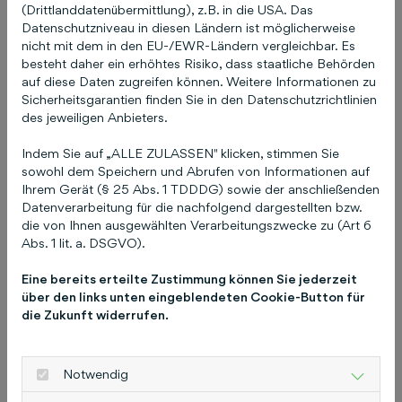
Marketing and Innovation Awards der SIINDA
(Drittlanddatenübermittlung), z.B. in die USA. Das
Datenschutzniveau in diesen Ländern ist möglicherweise
verliehen worden. Die SIINDA ist ein
nicht mit dem in den EU-/EWR-Ländern vergleichbar. Es
europäischer Non-Profit-Verband, der
besteht daher ein erhöhtes Risiko, dass staatliche Behörden
Unternehmen zusammenbringt, die im Bereich
auf diese Daten zugreifen können. Weitere Informationen zu
der digitalen Werbung, Medien und On-
Sicherheitsgarantien finden Sie in den Datenschutzrichtlinien
des jeweiligen Anbieters.
Demand-Leistungen aktiv sind. Die Schlütersche
erreichte bei den europäischen Awards für die
Indem Sie auf „ALLE ZULASSEN" klicken, stimmen Sie
Schnellservices Platz 3 in der Kategorie „Digital
sowohl dem Speichern und Abrufen von Informationen auf
Innovation and SMB Support“. Ebenfalls Platz 3
Ihrem Gerät (§ 25 Abs. 1 TDDDG) sowie der anschließenden
Datenverarbeitung für die nachfolgend dargestellten bzw.
gab es in der Kategorie „Sales Automation,
die von Ihnen ausgewählten Verarbeitungszwecke zu (Art 6
Attribution and Analytics“ für die “Lead-
Abs. 1 lit. a. DSGVO).
Machine” der Schlüterschen.
Eine bereits erteilte Zustimmung können Sie jederzeit
„Wir sind als gesamtes Team sehr stolz, dass
über den links unten eingeblendeten Cookie-Button für
die Zukunft widerrufen.
unsere Innovationen mit insgesamt vier Preisen
ausgezeichnet wurden“, freut sich Roksana
Leonetti, Geschäftsführerin der Schlüterschen
Notwendig
Marketing. „Besonders der Bewerberkick ist