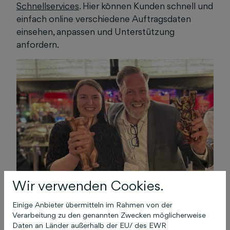
Schnellservices
. Hier können Kunden schnell und
einfach online verschiedene Auftragsdaten
einsehen, anpassen und Unterstützung
anfordern.
Wir verwenden Cookies.
Einige Anbieter übermitteln im Rahmen von der
Verarbeitung zu den genannten Zwecken möglicherweise
Bereits am 22. Mai 2023 waren die Digital
Daten an Länder außerhalb der EU/ des EWR