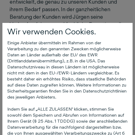
entwickelt, die genau zu unseren Kunden und
ihrem Bedarf passen. In der ganzheitlichen
Beratung der Kunden wird Jürgen seine
Verkaufserfahrung und fachliche Expertise voll
Wir verwenden Cookies.
einbringen.“ „Die Redaktion ist in der Branche zu
Hause und berichtet über Technik und
Einige Anbieter übermitteln im Rahmen von der
Ausrüstung bis hin zu Management-Themen“,
Verarbeitung zu den genannten Zwecken möglicherweise
führt Jürgen Dölling aus. „Mit einem Magazin
Daten an Länder außerhalb der EU/ des EWR
(Drittlanddatenübermittlung), z.B. in die USA. Das
den gesamten Automotive-Aftermarket
Datenschutzniveau in diesen Ländern ist möglicherweise
anzusprechen, ist für mich die ideale
nicht mit dem in den EU-/EWR-Ländern vergleichbar. Es
Voraussetzung. Ich freue mich auf die
besteht daher ein erhöhtes Risiko, dass staatliche Behörden
Herausforderungen in diesem spannenden
auf diese Daten zugreifen können. Weitere Informationen zu
Sicherheitsgarantien finden Sie in den Datenschutzrichtlinien
Aufgabenfeld, auf das Team und auf den Dialog
des jeweiligen Anbieters.
mit den Kunden“, so der neue Anzeigenleiter.
Frank Eberle, Leiter Nationaler Verkauf bei den
Indem Sie auf „ALLE ZULASSEN" klicken, stimmen Sie
Schlüterschen Fachmedien, ergänzt: „Redaktion
sowohl dem Speichern und Abrufen von Informationen auf
Ihrem Gerät (§ 25 Abs. 1 TDDDG) sowie der anschließenden
und Verkauf arbeiten bei uns eng zusammen,
Datenverarbeitung für die nachfolgend dargestellten bzw.
um Leser und Anzeigenkunden mit Top-Content
die von Ihnen ausgewählten Verarbeitungszwecke zu (Art 6