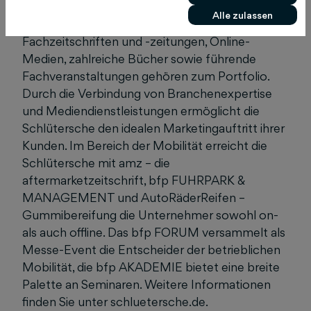
Schlütersche Mediengruppe über
Alle zulassen
umfangreiches Branchenwissen: Rund 35
Fachzeitschriften und -zeitungen, Online-
Medien, zahlreiche Bücher sowie führende
Fachveranstaltungen gehören zum Portfolio.
Durch die Verbindung von Branchenexpertise
und Mediendienstleistungen ermöglicht die
Schlütersche den idealen Marketingauftritt ihrer
Kunden. Im Bereich der Mobilität erreicht die
Schlütersche mit amz – die
aftermarketzeitschrift, bfp FUHRPARK &
MANAGEMENT und AutoRäderReifen –
Gummibereifung die Unternehmer sowohl on-
als auch offline. Das bfp FORUM versammelt als
Messe-Event die Entscheider der betrieblichen
Mobilität, die bfp AKADEMIE bietet eine breite
Palette an Seminaren. Weitere Informationen
finden Sie unter schluetersche.de.