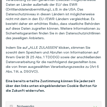
mit einem praxisorientierten Seminar- und
Daten an Länder außerhalb der EU/ des EWR
Fachprogramm sowie starkem Networking-
(Drittlanddatenübermittlung), z.B. in die USA. Das
Fokus. Inhaltlich setzt die Messe gezielt auf E-
Datenschutzniveau in diesen Ländern ist möglicherweise
Mobilität, Digitalisierung und alternative
nicht mit dem in den EU-/EWR-Ländern vergleichbar. Es
besteht daher ein erhöhtes Risiko, dass staatliche Behörden
betriebliche Mobilitätslösungen. Trends wie
auf diese Daten zugreifen können. Weitere Informationen zu
diese sind künftig entscheidend für ein
Sicherheitsgarantien finden Sie in den Datenschutzrichtlinien
erfolgreiches betriebliches
des jeweiligen Anbieters.
Mobilitätsmanagement. Der Austausch und
Indem Sie auf „ALLE ZULASSEN" klicken, stimmen Sie
Wissenstransfer rund um Brancheninnovationen
sowohl dem Speichern und Abrufen von Informationen auf
ist ebenso fester Bestandteil des
Ihrem Gerät (§ 25 Abs. 1 TDDDG) sowie der anschließenden
Messeprogramms wie umfangreiche Angebote
Datenverarbeitung für die nachfolgend dargestellten bzw.
für Testfahrten. Das bfp FORUM richtet sich an
die von Ihnen ausgewählten Verarbeitungszwecke zu (Art 6
Abs. 1 lit. a. DSGVO).
Fuhrpark- und Mobilitätsmanager, Einkäufer,
Unternehmen der Fuhrparkbranche wie
Eine bereits erteilte Zustimmung können Sie jederzeit
Dienstleister, Autohersteller und
über den links unten eingeblendeten Cookie-Button für
Leasingunternehmen sowie mit
die Zukunft widerrufen.
Branchenspecials an Handwerk und Pflege. Mit
Frankfurt als neuem Messestandort stellt sich
Notwendig