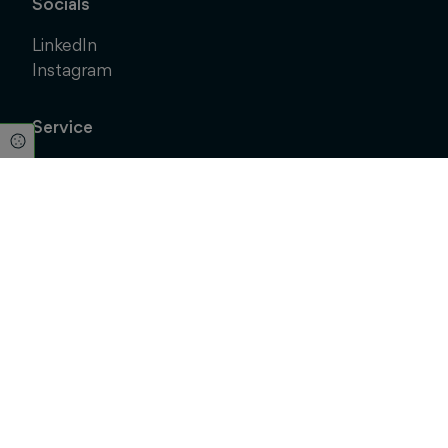
Socials
LinkedIn
Instagram
Service
Cookie Einstellungen
Kontakt
Abo abschließen
Abonnement kündigen
Service Center Online
Online Förderprogramme für KMU
Kunden werben Kunden
Barrierefreiheit
Impressum
|
AGB
|
Datenschutz
|
Foreign Rights
© 2026 Schlütersche Verlagsgesellschaft mbH & Co. KG