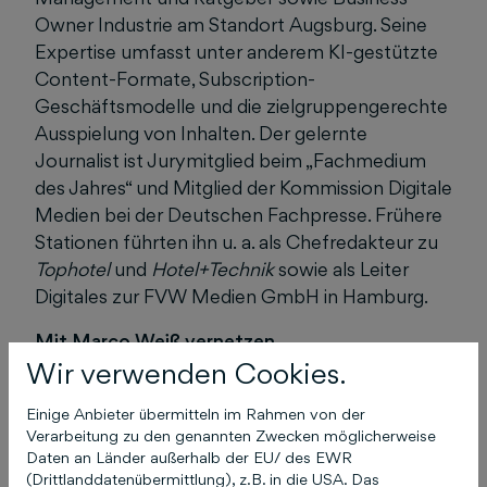
Owner Industrie am Standort Augsburg. Seine
Expertise umfasst unter anderem KI-gestützte
Content-Formate, Subscription-
Geschäftsmodelle und die zielgruppengerechte
Ausspielung von Inhalten. Der gelernte
Journalist ist Jurymitglied beim „Fachmedium
des Jahres“ und Mitglied der Kommission Digitale
Medien bei der Deutschen Fachpresse. Frühere
Stationen führten ihn u. a. als Chefredakteur zu
Tophotel
und
Hotel+Technik
sowie als Leiter
Digitales zur FVW Medien GmbH in Hamburg.
Mit Marco Weiß vernetzen
Wir verwenden Cookies.
Einige Anbieter übermitteln im Rahmen von der
Verarbeitung zu den genannten Zwecken möglicherweise
Daten an Länder außerhalb der EU/ des EWR
(Drittlanddatenübermittlung), z.B. in die USA. Das