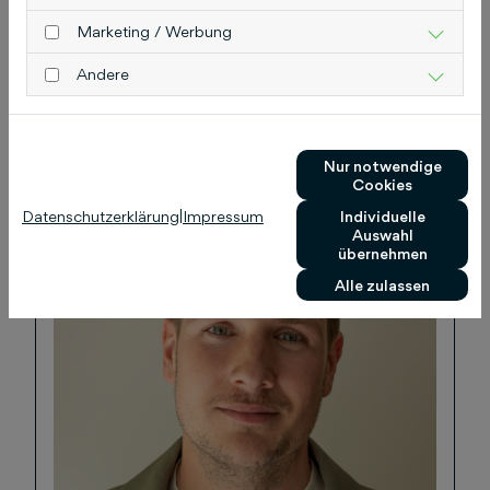
Marketing / Werbung
Roksana Leonetti, COO
Andere
Mehr lesen
Nur notwendige
Cookies
Datenschutzerklärung
|
Impressum
Individuelle
Auswahl
übernehmen
Alle zulassen