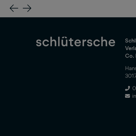
Previous
Next
Schl
Verl
Co.
Hans
301
0
i