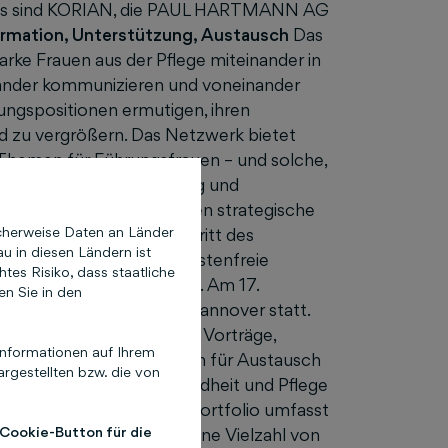
ks sind KORIAN, die PAUL HARTMANN AG
ormation, Unterstützung, Austausch
Das
ke Frauen aus der Pflege miteinander in
inander kommunizieren und voneinander
rungspositionen ermutigen, ihren
d zu vergrößern. Das Netzwerk bietet
Themen für Führungsfrauen – und solche,
Information, Unterstützung und
tzwerk können sich Frauen strategische
cherweise Daten an Länder
suchen. Der Online-Auftritt des
u in diesen Ländern ist
 dem Formular für die kostenfreie
es Risiko, dass staatliche
//topfrauen-netzwerk.de/
. Am 17.
en Sie in den
tzwerkveranstaltung in Hannover statt.
anagement unter anderem Vorträge,
nformationen auf Ihrem
 vielfältige Möglichkeiten für Austausch
rgestellten bzw. die von
e
Das Themenfeld Gesundheit und Pflege
hen Mediengruppe: Das Portfolio umfasst
 Cookie-Button für die
d Brigitte Kunz Verlag eine Vielzahl von