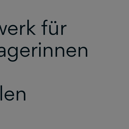
erk für
agerinnen
len