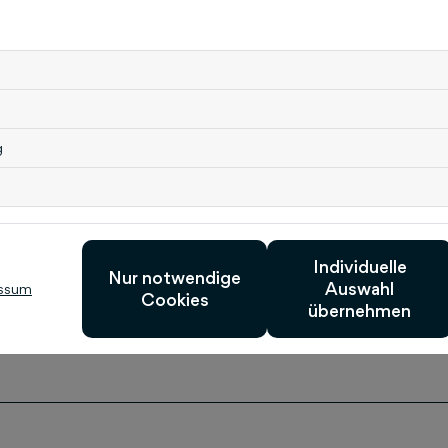
Pflegemedien für die Praxis mit dem Schwerpunk
pflegen-online.de und dem Magazin der Pflegek
Bereich Gesundheit und Pflege wird mit der Produ
P
flegewirtschaft) erweitert. Über das Unternehm
Schlütersche mit LEBENLANG, dem digitalen Maga
Bereich Digital Publishing aktiv. Die Schlütersche 
g
mittelständische Unternehmen. Für ihre Kunden
Marketingkonzepte – digital, in Print oder crossm
Christiane Pitschke Unternehmenskommunikati
0511 8550-8355 Schlütersche Verlagsgesellscha
30173 Hannover
www.schluetersche.de
Individuelle
Nur notwendige
Auswahl
ssum
Cookies
übernehmen