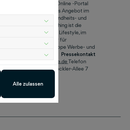
t auf Fachbüchern, dem Online -Portal
ammer Rheinland Pfalz. Das Angebot im
ktlinie sgp (
S
ozial-,
G
esundheits- und
en Carry-On Trade Publishing ist die
zin für Gesundheit und Lifestyle, im
ist ein Mediendienstleister für
 entwickelt die Mediengruppe Werbe- und
edial, alles aus einer Hand.
Pressekontakt
on
pitschke@schluetersche.de
Telefon
ft mbH & Co. KG Hans-Böckler-Allee 7
Alle zulassen