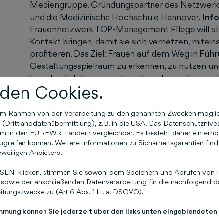
Mediengruppe. Gründungspartner des Netzwer
und die Medizinische Hochschule Hannover.
Inf
Frauennetzwerk TOP-Management Pflege will star
Kontakt bringen, damit sie sich vernetzen, mite
profitieren. Das Ziel: Frauen auf dem Weg in Füh
Gestaltungsspielraum zu erkennen, zu nutzen un
Impulse, Erfahrungsaustausch und gemeinsame 
den Cookies.
die es werden wollen. Der Fokus liegt dabei auf 
persönlichem Austausch. Bei Mentorinnen im Ne
n im Rahmen von der Verarbeitung zu den genannten Zwecken mögli
Ratschläge, aber auch emotionale Unterstützung 
Drittlanddatenübermittlung), z.B. in die USA. Das Datenschutznivea
Netzwerks mit allen wichtigen Informationen und
m in den EU-/EWR-Ländern vergleichbar. Es besteht daher ein erhöht
Registrierung ist ab sofort zu finden unter
https:
greifen können. Weitere Informationen zu Sicherheitsgarantien find
September 2020 findet dann die erste eigene Ne
eweiligen Anbieters.
Hier erwarten die Top-Frauen aus dem Pflegem
EN" klicken, stimmen Sie sowohl dem Speichern und Abrufen von I
Workshops und Diskussionsrunden – und natürlich
sowie der anschließenden Datenverarbeitung für die nachfolgend da
und Kontaktpflege vor Ort.
Über die Schlütersch
tungszwecke zu (Art 6 Abs. 1 lit. a. DSGVO).
gehört zu den Kernkompetenzen der Schlütersc
immung können Sie jederzeit über den links unten eingeblendeten
in den Verlagsprogrammen Schlütersche Pflege un