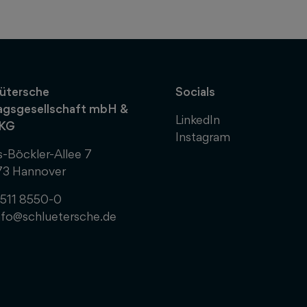
ütersche
Socials
agsgesellschaft mbH &
LinkedIn
 KG
Instagram
-Böckler-Allee 7
73 Hannover
511 8550-0
nfo@schluetersche.de