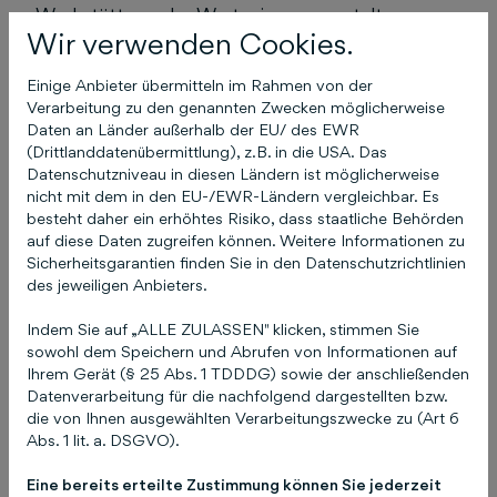
Werkstätten oder Wartezimmer gestalten
Wir verwenden Cookies.
lassen. Außerdem können Apps für Tablets
erstellt werden, die sich in Beratungs- oder
Einige Anbieter übermitteln im Rahmen von der
Verkaufsgespräche nutzen lassen. „Digitales
Verarbeitung zu den genannten Zwecken möglicherweise
Marketing ist heute mehr als eine Website und
Daten an Länder außerhalb der EU/ des EWR
(Drittlanddatenübermittlung), z.B. in die USA. Das
ein Google-Konto. Trotz der Vielzahl zu
Datenschutzniveau in diesen Ländern ist möglicherweise
bedienender Kanäle muss digitale
nicht mit dem in den EU-/EWR-Ländern vergleichbar. Es
Kommunikation und Kundenakquise einfach,
besteht daher ein erhöhtes Risiko, dass staatliche Behörden
übersichtlich und zum Ziel führen. Das ist unsere
auf diese Daten zugreifen können. Weitere Informationen zu
Sicherheitsgarantien finden Sie in den Datenschutzrichtlinien
Vision. Mit COCO und The Digital Architects
des jeweiligen Anbieters.
arbeiten wir genau daran“, schließt Ingo Mahl.
Indem Sie auf „ALLE ZULASSEN" klicken, stimmen Sie
Über die Schlütersche
sowohl dem Speichern und Abrufen von Informationen auf
Ihrem Gerät (§ 25 Abs. 1 TDDDG) sowie der anschließenden
Die Schlütersche Verlagsgesellschaft mbH & Co.
Datenverarbeitung für die nachfolgend dargestellten bzw.
KG bildet zusammen mit ihren bundesweiten
die von Ihnen ausgewählten Verarbeitungszwecke zu (Art 6
Beteiligungen die Schlütersche Mediengruppe.
Abs. 1 lit. a. DSGVO).
Als Mediendienstleister für mittelständische
Eine bereits erteilte Zustimmung können Sie jederzeit
Unternehmen konzipiert die Schlütersche