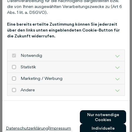
Datenverarbeitung für die nachfolgend dargestellten bzw.
2562 Schlütersche Verlagsgesellschaft mbH &
die von Ihnen ausgewählten Verarbeitungszwecke zu (Art 6
Co. KG Hans-Böckler-Allee 7 30173 Hannover
Abs. 1 lit. a. DSGVO).
www.schluetersche.de
Pressekontakt
Eine bereits erteilte Zustimmung können Sie jederzeit
Schlütersche
Christiane Pitschke Leitung
über den links unten eingeblendeten Cookie-Button für
Unternehmenskommunikation
die Zukunft widerrufen.
pitschke@schluetersche.de
Telefon: 0511 8550-
8355 Schlütersche Verlagsgesellschaft mbH &
Co. KG Hans-Böckler-Allee 7 30173 Hannover
Notwendig
www.schluetersche.de
Statistik
Marketing / Werbung
Das könnte Sie auch
Andere
interessieren
Nur notwendige
Cookies
Datenschutzerklärung
|
Impressum
Individuelle