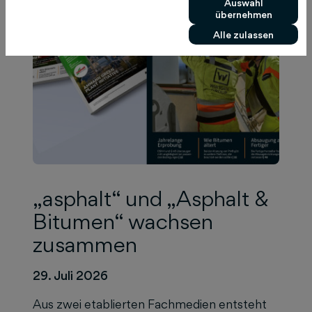
Auswahl
übernehmen
Alle zulassen
„asphalt“ und „Asphalt &
Bitumen“ wachsen
zusammen
29. Juli 2026
Aus zwei etablierten Fachmedien entsteht