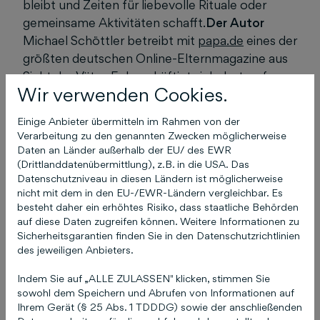
bleibt und Zeiten für liebevolle Rituale oder
gemeinsame Aktivitäten schafft.
Der Autor
Michael Schöttler betreibt mit
papa.de
eines der
größten deutschen Online-Elternmagazine aus
Sicht der Väter. Er beschäftigt sich dort, auf
Wir verwenden Cookies.
seinen Social-Media-Kanälen sowie in seiner
Online-Papa-Gruppe auf Facebook mit allen
Einige Anbieter übermitteln im Rahmen von der
wichtigen Familienthemen – von der
Verarbeitung zu den genannten Zwecken möglicherweise
Schwangerschaft und Geburt über Kindergarten
Daten an Länder außerhalb der EU/ des EWR
(Drittlanddatenübermittlung), z.B. in die USA. Das
und Schule bis hin zu Gesundheitsthemen. Seine
Datenschutzniveau in diesen Ländern ist möglicherweise
praktischen und guten Tipps kommen bei den
nicht mit dem in den EU-/EWR-Ländern vergleichbar. Es
Vätern an: Die Beiträge auf
papa.de
werden
besteht daher ein erhöhtes Risiko, dass staatliche Behörden
monatlich weit über zwei Millionen Mal genutzt.
auf diese Daten zugreifen können. Weitere Informationen zu
Sicherheitsgarantien finden Sie in den Datenschutzrichtlinien
Michael Schöttler ist selbst Papa von drei
des jeweiligen Anbieters.
Kindern.
Der Autor steht für Interviews gerne
zur Verfügung.
Pressekontakt humboldt
Indem Sie auf „ALLE ZULASSEN" klicken, stimmen Sie
Melanie Asche Vermaktungsservices Buch
sowohl dem Speichern und Abrufen von Informationen auf
Ihrem Gerät (§ 25 Abs. 1 TDDDG) sowie der anschließenden
asche@schluetersche.de
Telefon: 0511 8550-