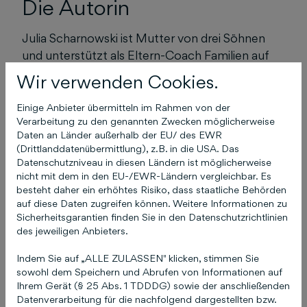
Die Autorin
Julia Scharnowski ist Mutter von drei Söhnen
und unterstützt als Eltern-Coach Familien auf
ihrem Weg in einen entspannteren Alltag. Sie ist
Wir verwenden Cookies.
ausgebildete Journalistin und erfolgreiche
Bloggerin – ihre Community liebt sie für ihre
Einige Anbieter übermitteln im Rahmen von der
Verarbeitung zu den genannten Zwecken möglicherweise
offenen und ehrlichen Posts. Auf ihren Blogs
Daten an Länder außerhalb der EU/ des EWR
„MOM to WOW“ und „Doppelkinder“ berichtet
(Drittlanddatenübermittlung), z.B. in die USA. Das
sie unter anderem aus ihrem Familienalltag und
Datenschutzniveau in diesen Ländern ist möglicherweise
verrät einfache Werkzeuge für ein kraftvolleres
nicht mit dem in den EU-/EWR-Ländern vergleichbar. Es
besteht daher ein erhöhtes Risiko, dass staatliche Behörden
Mamaleben. In ihrem Podcast gibt sie
auf diese Daten zugreifen können. Weitere Informationen zu
Tausenden Müttern Anregungen für ein
Sicherheitsgarantien finden Sie in den Datenschutzrichtlinien
entspannteres Leben mit Kind. Außerdem
des jeweiligen Anbieters.
schreibt sie Eltern-Kolumnen für Online-
Indem Sie auf „ALLE ZULASSEN" klicken, stimmen Sie
Magazine und hat im SWR mit ihren Alltagstipps
sowohl dem Speichern und Abrufen von Informationen auf
schon vielen Familien geholfen.
Hier klicken, um
Ihrem Gerät (§ 25 Abs. 1 TDDDG) sowie der anschließenden
das Buch auf humboldt.de aufzurufen
Datenverarbeitung für die nachfolgend dargestellten bzw.