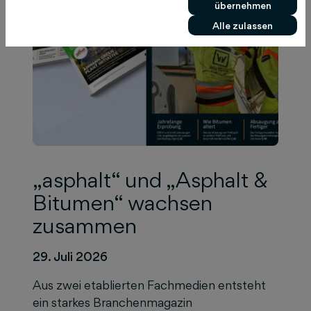
übernehmen
Alle zulassen
„asphalt“ und „Asphalt &
Bitumen“ wachsen
zusammen
29. Juli 2026
Aus zwei etablierten Fachmedien entsteht
ein starkes Branchenmagazin