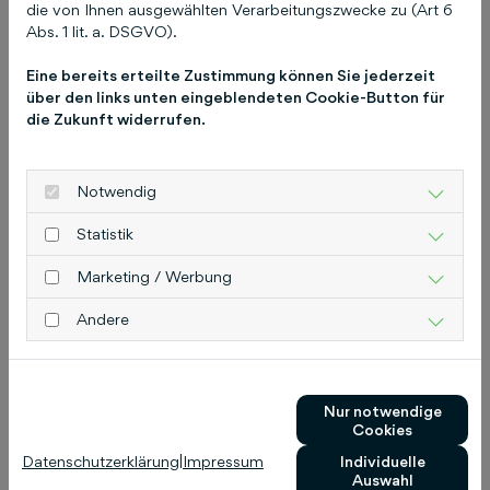
Ansprechpartnerin für Rezensionsexemplare
die von Ihnen ausgewählten Verarbeitungszwecke zu (Art 6
Abs. 1 lit. a. DSGVO).
und weitere Informationen:
Melanie Asche
Kommunikationsmanagerin humboldt Ratgeber
Eine bereits erteilte Zustimmung können Sie jederzeit
asche@humboldt.de
Telefon 0511 8550-2562
über den links unten eingeblendeten Cookie-Button für
Schlütersche Verlagsgesellschaft mbH & Co. KG
die Zukunft widerrufen.
Postanschrift: 30130 Hannover Adresse: Hans-
Böckler-Allee 7, 30173 Hannover
Notwendig
www.humboldt.de
Statistik
Marketing / Werbung
Das könnte Sie auch
Andere
interessieren
Nur notwendige
Cookies
Datenschutzerklärung
|
Impressum
Individuelle
Auswahl