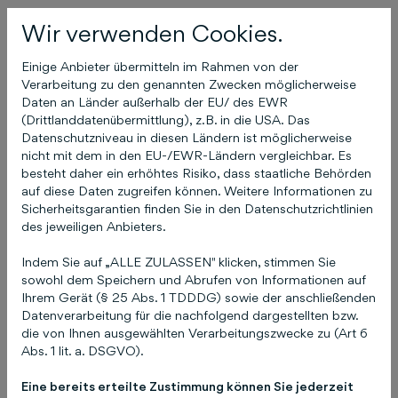
Heike Hahn ist ADHS-Elterntrainerin,
Wir verwenden Cookies.
systemischer Coach, Dozentin an der Hector-
Kinderakademie für hochbegabte Kinder und
Einige Anbieter übermitteln im Rahmen von der
ADHS-Expertin aus eigener Erfahrung. Sie war
Verarbeitung zu den genannten Zwecken möglicherweise
Daten an Länder außerhalb der EU/ des EWR
selbst ADHS-Kind und weiß als Mutter von vier
(Drittlanddatenübermittlung), z.B. in die USA. Das
gefühlsstarken, hyperaktiven Kindern nur zu gut,
Datenschutzniveau in diesen Ländern ist möglicherweise
mit welchen Problemen Eltern von besonderen
nicht mit dem in den EU-/EWR-Ländern vergleichbar. Es
Kindern täglich zu kämpfen haben. Mit ihrem
besteht daher ein erhöhtes Risiko, dass staatliche Behörden
auf diese Daten zugreifen können. Weitere Informationen zu
Ratgeber möchte sie Eltern zeigen, wie
Sicherheitsgarantien finden Sie in den Datenschutzrichtlinien
großartig und einzigartig ihr Kind ist.
Hier klicken,
des jeweiligen Anbieters.
um das Buch auf humboldt.de aufzurufen
Ansprechpartnerin für Rezensionsexemplare
Indem Sie auf „ALLE ZULASSEN" klicken, stimmen Sie
sowohl dem Speichern und Abrufen von Informationen auf
und weitere Informationen:
Melanie Asche
Ihrem Gerät (§ 25 Abs. 1 TDDDG) sowie der anschließenden
Kommunikationsmanagerin humboldt Ratgeber
Datenverarbeitung für die nachfolgend dargestellten bzw.
asche@humboldt.de
Telefon 0511 8550-2562
die von Ihnen ausgewählten Verarbeitungszwecke zu (Art 6
Schlütersche Verlagsgesellschaft mbH & Co. KG
Abs. 1 lit. a. DSGVO).
Postanschrift: 30130 Hannover Adresse: Hans-
Eine bereits erteilte Zustimmung können Sie jederzeit
Böckler-Allee 7, 30173 Hannover