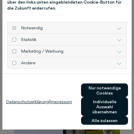
über den links unten eingeblendeten Cookie-Button für
www.humboldt.de
die Zukunft widerrufen.
Notwendig
Das könnte Sie auch
Statistik
interessieren
Marketing / Werbung
Andere
Nur notwendige
Cookies
Datenschutzerklärung
|
Impressum
Individuelle
Auswahl
übernehmen
Alle zulassen