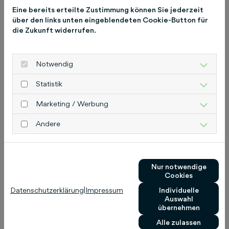
Verlagsgesellschaft mbH & Co. KG
Eine bereits erteilte Zustimmung können Sie jederzeit
Postanschrift: 30130 Hannover Adresse: Hans-
über den links unten eingeblendeten Cookie-Button für
Böckler-Allee 7 30173 Hannover
die Zukunft widerrufen.
www.humboldt.de
www.schluetersche.de
Notwendig
Statistik
Das könnte Sie auch
interessieren
Marketing / Werbung
Andere
Nur notwendige
Cookies
Datenschutzerklärung
|
Impressum
Individuelle
Auswahl
übernehmen
Alle zulassen