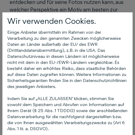
entdecken und für seine Fotos nutzen kann, aus
welcher Perspektive ein Motiv am besten zur
Geltung kommt, welchen Einfluss Farben
Wir verwenden Cookies.
und Rahmen oder Licht und Schatten haben. Sie
geben ihren Leser*innen zudem zahlreiche
Einige Anbieter übermitteln im Rahmen von der
Verarbeitung zu den genannten Zwecken möglicherweise
Übungen an die Hand, um die beschriebenen
Daten an Länder außerhalb der EU/ des EWR
Effekte mit der eigenen Kamera zu erzielen.
Aus
(Drittlanddatenübermittlung), z.B. in die USA. Das
dem Inhalt:
Die Technik Die besten
Datenschutzniveau in diesen Ländern ist möglicherweise
Einstellungen für deine Kamera Die
nicht mit dem in den EU-/EWR-Ländern vergleichbar. Es
besteht daher ein erhöhtes Risiko, dass staatliche Behörden
Bildgestaltung Mit diesen Übungen trainierst du
auf diese Daten zugreifen können. Weitere Informationen zu
dein fotografisches Auge So vermeidest du
Sicherheitsgarantien finden Sie in den Datenschutzrichtlinien
häufige Fehler
Pressematerial runterladen
des jeweiligen Anbieters.
(Coverabbildung, Titelinformation, Autorenfoto,
Indem Sie auf „ALLE ZULASSEN" klicken, stimmen Sie
Beispielfotos)
Pressekontakt &
sowohl dem Speichern und Abrufen von Informationen auf
Ansprechpartnerin für Rezensionsexemplare
Ihrem Gerät (§ 25 Abs. 1 TDDDG) sowie der anschließenden
Melanie Asche Kommunikationsmanagerin
Datenverarbeitung für die nachfolgend dargestellten bzw.
humboldt Ratgeber
asche@humboldt.de
die von Ihnen ausgewählten Verarbeitungszwecke zu (Art 6
Abs. 1 lit. a. DSGVO).
Telefon 0511 8550-2562 Schlütersche