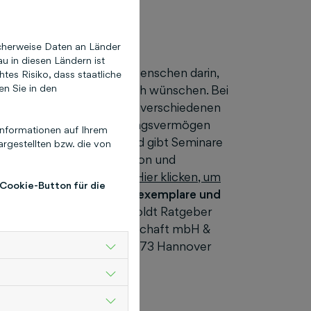
cherweise Daten an Länder
u in diesen Ländern ist
 ihrer Arbeit befähigt sie Menschen darin,
es Risiko, dass staatliche
en Sie in den
Leben zu führen, das sie sich wünschen. Bei
nationalen Erfahrungen in verschiedenen
 ihr ausgeprägtes Einfühlungsvermögen
nformationen auf Ihrem
chkeitsanalysen durch und gibt Seminare
rgestellten bzw. die von
entfaltung, Kommunikation und
 und Stressmanagement.
Hier klicken, um
 Cookie-Button für die
artnerin für Rezensionsexemplare und
kationsmanagerin humboldt Ratgeber
hlütersche Verlagsgesellschaft mbH &
 Hans-Böckler-Allee 7, 30173 Hannover