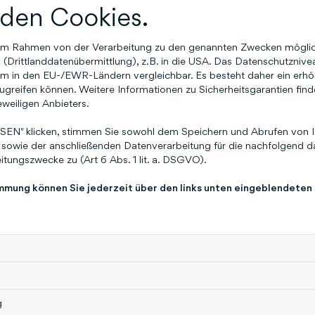
kleine Notfallübungen gegen schlechte Gefühle.
den Cookies.
Die Autorin
n im Rahmen von der Verarbeitung zu den genannten Zwecken mögli
Drittlanddatenübermittlung), z.B. in die USA. Das Datenschutznivea
Silke Weinig ist Coach, Trainerin und Bloggerin. In
m in den EU-/EWR-Ländern vergleichbar. Es besteht daher ein erhöht
greifen können. Weitere Informationen zu Sicherheitsgarantien find
ihre individuellen Stärken zu entwickeln, um das 
eweiligen Anbieters.
der Beratung kommen ihr ihre mehrjährigen inter
Positionen, ihre psychologische Ausbildung und
EN" klicken, stimmen Sie sowohl dem Speichern und Abrufen von I
zugute. Neben Coachings führt sie auch Persönli
sowie der anschließenden Datenverarbeitung für die nachfolgend da
tungszwecke zu (Art 6 Abs. 1 lit. a. DSGVO).
und Workshops zu Selbstmanagement, Potenzial
Konfliktmanagement sowie Burnout-Prophylaxe
immung können Sie jederzeit über den links unten eingeblendeten
das Buch auf humboldt.de aufzurufen
Ansprechp
weitere Informationen:
Melanie Asche Kommuni
asche@humboldt.de
Telefon 0511 8550-2562 Sc
Co. KG Postanschrift: 30130 Hannover Adresse:
www.humboldt.de
g