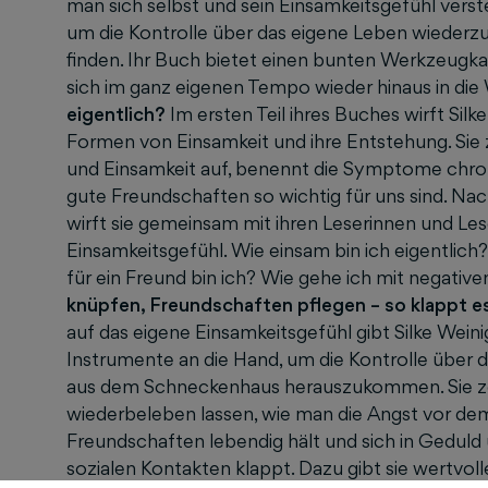
man sich selbst und sein Einsamkeitsgefühl verste
um die Kontrolle über das eigene Leben wiederzu
finden. Ihr Buch bietet einen bunten Werkzeugkas
sich im ganz eigenen Tempo wieder hinaus in die
eigentlich?
Im ersten Teil ihres Buches wirft Silk
Formen von Einsamkeit und ihre Entstehung. Sie 
und Einsamkeit auf, benennt die Symptome chron
gute Freundschaften so wichtig für uns sind. Na
wirft sie gemeinsam mit ihren Leserinnen und Les
Einsamkeitsgefühl. Wie einsam bin ich eigentlic
für ein Freund bin ich? Wie gehe ich mit negat
knüpfen, Freundschaften pflegen – so klappt e
auf das eigene Einsamkeitsgefühl gibt Silke Wein
Instrumente an die Hand, um die Kontrolle über
aus dem Schneckenhaus herauszukommen. Sie zei
wiederbeleben lassen, wie man die Angst vor de
Freundschaften lebendig hält und sich in Geduld
sozialen Kontakten klappt. Dazu gibt sie wertvol