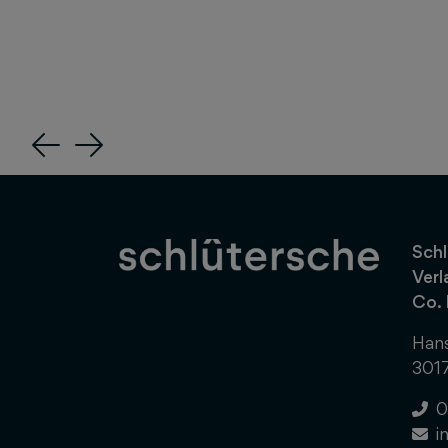
Previous
Next
Schl
Verl
Co.
Hans
301
0
i