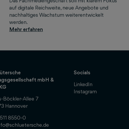
Das Fachmediengeschäft soll mit klarem Fokus
auf digitale Reichweite, neue Angebote und
nachhaltiges Wachstum weiterentwickelt
werden.
ütersche
Socials
agsgesellschaft mbH &
LinkedIn
 KG
Instagram
-Böckler-Allee 7
73 Hannover
511 8550-0
nfo@schluetersche.de