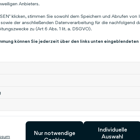
Fast geschaf
eweiligen Anbieters.
EN" klicken, stimmen Sie sowohl dem Speichern und Abrufen von I
sowie der anschließenden Datenverarbeitung für die nachfolgend da
Wir freuen uns über dein Interesse und die Anme
tungszwecke zu (Art 6 Abs. 1 lit. a. DSGVO).
Du erhältst nun eine E-Mail mit einem Bestätigun
immung können Sie jederzeit über den links unten eingeblendeten
Mit dem Klick auf diesen Link schließt Du Deine 
Tipp:
Schau auch in Deinem SPAM-Ordner nach, für den
Bestätigungslink dort gelandet ist.
g
Keine Mail bekommen? Dann führe die Anmeldun
Zur Startseite
Individuelle
Nur notwendige
Auswahl
ssum
Cookies