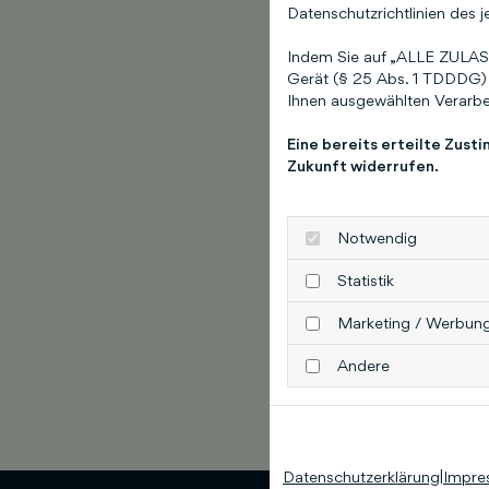
Datenschutzrichtlinien des j
Indem Sie auf „ALLE ZULASS
Gerät (§ 25 Abs. 1 TDDDG) 
Ihnen ausgewählten Verarbei
Eine bereits erteilte Zust
Zukunft widerrufen.
Notwendig
Statistik
Marketing / Werbun
Andere
Datenschutzerklärung
|
Impre