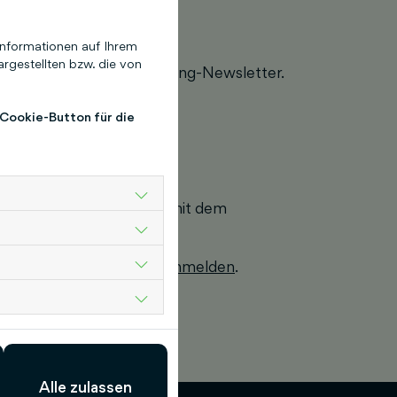
ft!
nformationen auf Ihrem
rgestellten bzw. die von
ldung für unseren Marketing-Newsletter.
gslink.
 Cookie-Button für die
Anmeldung erfolgreich ab.
 Fall das unsere E-Mail mit dem
g erneut durch:
erneut anmelden
.
Alle zulassen