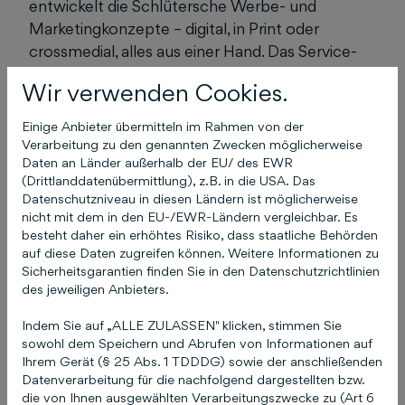
entwickelt die Schlütersche Werbe- und
Marketingkonzepte – digital, in Print oder
crossmedial, alles aus einer Hand. Das Service-
Angebot umfasst unter anderem Einträge in
Wir verwenden Cookies.
Branchenverzeichnissen, die Erstellung von
Unternehmenswebseiten und
Einige Anbieter übermitteln im Rahmen von der
Suchmaschinenmarketing zur optimalen
Verarbeitung zu den genannten Zwecken möglicherweise
Daten an Länder außerhalb der EU/ des EWR
Sichtbarkeit im Web. Daneben verfügt die
(Drittlanddatenübermittlung), z.B. in die USA. Das
Schlütersche über ein umfangreiches
Datenschutzniveau in diesen Ländern ist möglicherweise
Branchenwissen: Mehr als 30 Fachzeitschriften
nicht mit dem in den EU-/EWR-Ländern vergleichbar. Es
und -zeitungen, Online-Medien, zahlreiche
besteht daher ein erhöhtes Risiko, dass staatliche Behörden
auf diese Daten zugreifen können. Weitere Informationen zu
Bücher sowie branchenrelevante
Sicherheitsgarantien finden Sie in den Datenschutzrichtlinien
Fachveranstaltungen gehören zum Portfolio.
des jeweiligen Anbieters.
Das Ziel der Schlüterschen ist es, durch die
Verbindung von Branchenexpertise und
Indem Sie auf „ALLE ZULASSEN" klicken, stimmen Sie
sowohl dem Speichern und Abrufen von Informationen auf
Mediendienstleistungen den idealen Marketing-
Ihrem Gerät (§ 25 Abs. 1 TDDDG) sowie der anschließenden
Auftritt ihrer Kunden zu ermöglichen. Weitere
Datenverarbeitung für die nachfolgend dargestellten bzw.
Informationen finden Sie unter
die von Ihnen ausgewählten Verarbeitungszwecke zu (Art 6