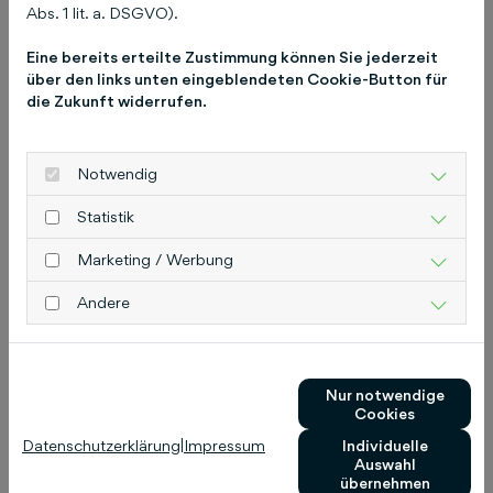
schluetersche.de.
Pressekontakt
Christiane
Abs. 1 lit. a. DSGVO).
Pitschke Leitung Unternehmenskommunikation
Eine bereits erteilte Zustimmung können Sie jederzeit
pitschke@schluetersche.de
Telefon: 0511 8550-
über den links unten eingeblendeten Cookie-Button für
8355 Schlütersche Verlagsgesellschaft mbH &
die Zukunft widerrufen.
Co. KG Hans-Böckler-Allee 7 30173 Hannover
www.schluetersche.de
Notwendig
Statistik
Das könnte Sie auch
Marketing / Werbung
interessieren
Andere
Nur notwendige
Cookies
Datenschutzerklärung
|
Impressum
Individuelle
Auswahl
übernehmen