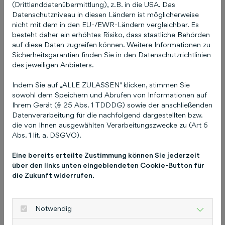
(Drittlanddatenübermittlung), z.B. in die USA. Das
Datenschutzniveau in diesen Ländern ist möglicherweise
nicht mit dem in den EU-/EWR-Ländern vergleichbar. Es
besteht daher ein erhöhtes Risiko, dass staatliche Behörden
auf diese Daten zugreifen können. Weitere Informationen zu
Mehr lokale Sichtbarkeit
Sicherheitsgarantien finden Sie in den Datenschutzrichtlinien
des jeweiligen Anbieters.
Dein Unternehmen erscheint dort, wo
Kunden in deiner Region gerade suchen
Indem Sie auf „ALLE ZULASSEN" klicken, stimmen Sie
– auf Google, in der Kartenansicht und in
sowohl dem Speichern und Abrufen von Informationen auf
Branchenverzeichnissen.
Ihrem Gerät (§ 25 Abs. 1 TDDDG) sowie der anschließenden
Datenverarbeitung für die nachfolgend dargestellten bzw.
die von Ihnen ausgewählten Verarbeitungszwecke zu (Art 6
Abs. 1 lit. a. DSGVO).
Eine bereits erteilte Zustimmung können Sie jederzeit
Wir übernehmen alles für
über den links unten eingeblendeten Cookie-Button für
die Zukunft widerrufen.
dich und geben Sicherheit
Kein manuelles Pflegen auf einem
Notwendig
Dutzend Portalen. Kein Nachfragen, wo
was falsch steht. Wir übernehmen alles –