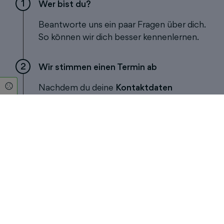
1
Wer bist du?
Beantworte uns ein paar Fragen über dich.
So können wir dich besser kennenlernen.
2
Wir stimmen einen Termin ab
Cookie Einstellungen
Nachdem du deine
Kontaktdaten
eingetragen hast
, melden wir uns bei dir,
um einen Gesprächstermin zu
vereinbaren
. In diesem Termin lernst du
deinen persönlichen Ansprechpartner
kennen und wir beantworten alle deine
Fragen.
3
Sichtbarkeitspotenziale entdecken
Wir zeigen dir, wo deine Potenziale für