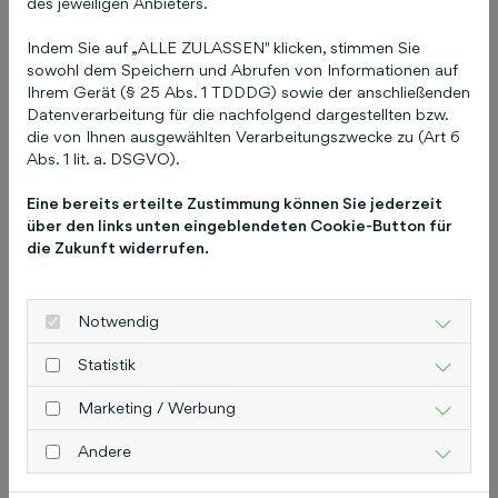
des jeweiligen Anbieters.
Ausbau des Webmagazins als
Indem Sie auf „ALLE ZULASSEN" klicken, stimmen Sie
Informationsplattform für unsere
sowohl dem Speichern und Abrufen von Informationen auf
Mitgliedsunternehmen legen. Auf diesem Weg
Ihrem Gerät (§ 25 Abs. 1 TDDDG) sowie der anschließenden
begleitet uns mit der Schlüterschen künftig eine
Datenverarbeitung für die nachfolgend dargestellten bzw.
neue starke Partnerin aus Hannover, die ihre
die von Ihnen ausgewählten Verarbeitungszwecke zu (Art 6
Abs. 1 lit. a. DSGVO).
umfassenden regionalen Kompetenzen und
mediale Erfahrung in die Weiterentwicklung
Eine bereits erteilte Zustimmung können Sie jederzeit
unseres IHK-Magazin einbringen kann.“
über den links unten eingeblendeten Cookie-Button für
die Zukunft widerrufen.
Der Relaunch des Magazins wird sowohl eine
Modernisierung des Designs als auch der Inhalte
beinhalten, um den Leser:innen eine zeitgemäße
Notwendig
und informative Plattform zu bieten. Das neue
Statistik
Webmagazin wird in Kooperation mit der
Digitalagentur The Digital Architects realisiert
Marketing / Werbung
und mit der unternehmenseigenen all-in-one
Andere
Marketinglösung COCO aufgesetzt. COCO
steht für Communication Cockpit und bündelt