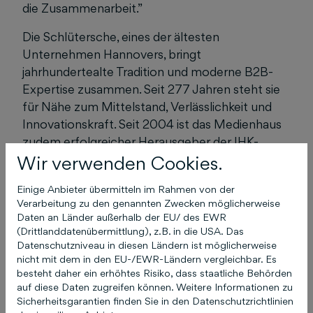
die Zusammenarbeit.”
Die Schlütersche, eines der ältesten
Unternehmen Hannovers, bringt
jahrhundertealte Tradition und moderne B2B-
Expertise zusammen. Seit 277 Jahren steht sie
für Nähe zum Mittelstand, Verlässlichkeit und
Innovationskraft. Seit 2004 ist das Medienhaus
zudem erfolgreicher Herausgeber der IHK-
Wir verwenden Cookies.
Zeitschriften „Oldenburgische Wirtschaft“ und
„Wirtschaft Ostfriesland & Papenburg“, was ihre
Einige Anbieter übermitteln im Rahmen von der
umfassende Erfahrung im Bereich Corporate
Verarbeitung zu den genannten Zwecken möglicherweise
Publishing belegt.
Daten an Länder außerhalb der EU/ des EWR
(Drittlanddatenübermittlung), z.B. in die USA. Das
Stefan Noort, Leiter Kommunikation bei der IHK
Datenschutzniveau in diesen Ländern ist möglicherweise
Hannover: „Mit dem IHK-Magazin
nicht mit dem in den EU-/EWR-Ländern vergleichbar. Es
besteht daher ein erhöhtes Risiko, dass staatliche Behörden
Niedersächsische Wirtschaft werden wir ab
auf diese Daten zugreifen können. Weitere Informationen zu
2025 den Fokus noch stärker auf das Thema
Sicherheitsgarantien finden Sie in den Datenschutzrichtlinien
Nachhaltigkeit bei der Printausgabe und auf den