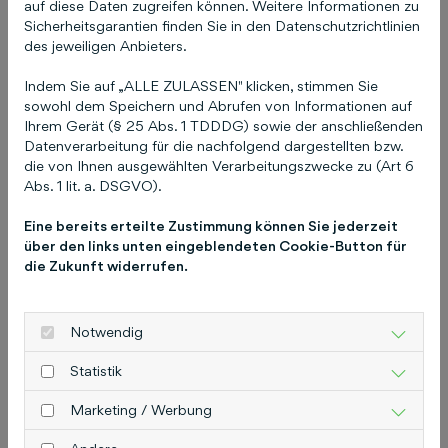
auf diese Daten zugreifen können. Weitere Informationen zu
Vermarktung von COCO bündeln die
Sicherheitsgarantien finden Sie in den Datenschutzrichtlinien
des jeweiligen Anbieters.
Schlütersche und The Digital Architects ihre
Ressourcen und ihre Expertise.
Indem Sie auf „ALLE ZULASSEN" klicken, stimmen Sie
sowohl dem Speichern und Abrufen von Informationen auf
Foto:
Ihrem Gerät (§ 25 Abs. 1 TDDDG) sowie der anschließenden
v.l.: David Brandstätter (Geschäftsführer,
Datenverarbeitung für die nachfolgend dargestellten bzw.
Mainpost), Bernd Riedel (Leitung Finanzen und
die von Ihnen ausgewählten Verarbeitungszwecke zu (Art 6
Abs. 1 lit. a. DSGVO).
Recht, Mainpost), Yannic Tremmel
(Geschäftsführer TDA), Roksana Leonetti
Eine bereits erteilte Zustimmung können Sie jederzeit
(Geschäftsführerin Schlütersche Marketing
über den links unten eingeblendeten Cookie-Button für
Holding), Ingo Mahl (CEO Schlütersche
die Zukunft widerrufen.
Mediengruppe), Jan Huber (M&A extern)
Über die Schlütersche
Notwendig
Die Schlütersche Verlagsgesellschaft mbH & Co.
Statistik
KG bildet zusammen mit ihren bundesweiten
Marketing / Werbung
Beteiligungen die Schlütersche Mediengruppe.
Als Mediendienstleister für mittelständische