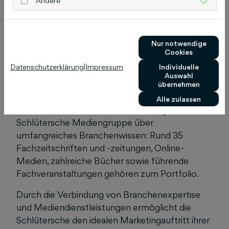
Andere
Unternehmen konzipiert die Schlütersche
Werbe- und Marketingkonzepte – digital, in Print
oder crossmedial, alles aus einer Hand.
Nur notwendige
Cookies
Das Service-Angebot umfasst unter anderem
Datenschutzerklärung
|
Impressum
Individuelle
Einträge in Branchenverzeichnissen, die
Auswahl
Erstellung von Unternehmenswebseiten und
übernehmen
Suchmaschinenmarketing zur optimalen
Alle zulassen
Sichtbarkeit im Web. Daneben verfügt die
Schlütersche Mediengruppe über
umfangreiches Branchenwissen: Rund 35
Fachzeitschriften und -zeitungen, Online-
Medien, zahlreiche Bücher sowie führende
Fachveranstaltungen gehören zum Portfolio.
Durch die Verbindung von Branchenexpertise
und Mediendienstleistungen ermöglicht die
Schlütersche den idealen Marketingauftritt ihrer