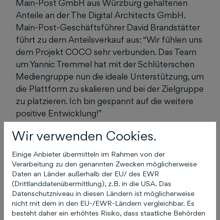
Main-Post GmbH aus Würzburg gehaltenen
Anteile an der The Digital Architects GmbH.
Main-Post-Geschäftsführer David Brandstätter
führt zu dem Anteilsverkauf aus: “Wir fühlen uns
dem Projekt COCO sehr verbunden. Das Team
um Yannic Tremmel hat mit der Schlüterschen
Mediengruppe nun die ideale Unterstützung, um
die Plattform zu skalieren und bei der Zielgruppe
zu platzieren. Ich bin gespannt auf die weitere
positive Entwicklung!”
Wir verwenden Cookies.
Mit COCO setzen die Kooperationspartner neue
Maßstäbe im Marketing- und
Einige Anbieter übermitteln im Rahmen von der
Kommunikationsmanagement für
Verarbeitung zu den genannten Zwecken möglicherweise
Unternehmen, insbesondere im KMU-Bereich.
Daten an Länder außerhalb der EU/ des EWR
Schon heute ermöglicht die Plattform
(Drittlanddatenübermittlung), z.B. in die USA. Das
Datenschutzniveau in diesen Ländern ist möglicherweise
Unternehmerinnen und Unternehmern, eine
nicht mit dem in den EU-/EWR-Ländern vergleichbar. Es
herausragende crossmediale Online-Präsenz
besteht daher ein erhöhtes Risiko, dass staatliche Behörden
aufzubauen. Für die Weiterentwicklung und