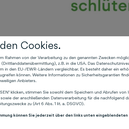
den Cookies.
n im Rahmen von der Verarbeitung zu den genannten Zwecken mögli
Drittlanddatenübermittlung), z.B. in die USA. Das Datenschutznivea
m in den EU-/EWR-Ländern vergleichbar. Es besteht daher ein erhöht
greifen können. Weitere Informationen zu Sicherheitsgarantien find
eweiligen Anbieters.
EN" klicken, stimmen Sie sowohl dem Speichern und Abrufen von I
Die Nationale Konferenz für betriebliche Mobilität
sowie der anschließenden Datenverarbeitung für die nachfolgend da
tungszwecke zu (Art 6 Abs. 1 lit. a. DSGVO).
mit betrieblicher Mobilität befassen. Das Konzept
Konferenz gibt, die sämtliche Aspekte der betrie
immung können Sie jederzeit über den links unten eingeblendeten
Neben einem Plenum für Keynotes, verschiedene
Workshops sowie eine Abendveranstaltung zum N