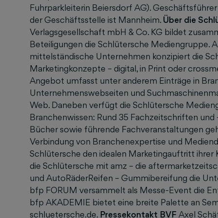
Fuhrparkleiterin Beiersdorf AG). Geschäftsführer 
der Geschäftsstelle ist Mannheim.
Über die Schl
Verlagsgesellschaft mbH & Co. KG bildet zusam
Beteiligungen die Schlütersche Mediengruppe. Al
mittelständische Unternehmen konzipiert die S
Marketingkonzepte – digital, in Print oder crossme
Angebot umfasst unter anderem Einträge in Bran
Unternehmenswebseiten und Suchmaschinenmarke
Web. Daneben verfügt die Schlütersche Medien
Branchenwissen: Rund 35 Fachzeitschriften und -
Bücher sowie führende Fachveranstaltungen geh
Verbindung von Branchenexpertise und Mediendi
Schlütersche den idealen Marketingauftritt ihrer 
die Schlütersche mit amz – die aftermarketze
und AutoRäderReifen – Gummibereifung die Unter
bfp FORUM versammelt als Messe-Event die Entsc
bfp AKADEMIE bietet eine breite Palette an Sem
schluetersche.de
.
Pressekontakt BVF
Axel Schäf