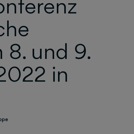
onferenz
iche
 8. und 9.
2022 in
ppe