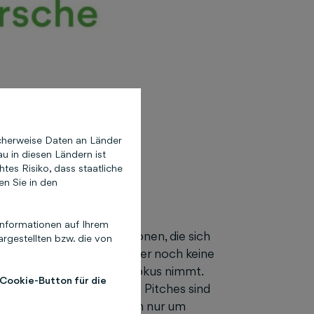
cherweise Daten an Länder
u in diesen Ländern ist
es Risiko, dass staatliche
en Sie in den
nformationen auf Ihrem
 richtet sich an alle Personen, die sich
rgestellten bzw. die von
 ist besonders, da es bisher noch keine
blichen Mobilität in den Fokus nimmt.
 Cookie-Button für die
n Breakout-Sessions und Pitches sind
etworking geplant. „Sich nur um