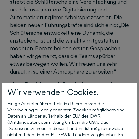
strebt die Schlütersche eine Vereinfachung und
noch konsequentere Digitalisierung und
Automatisierung ihrer Arbeitsprozesse an. Die
beiden neuen Führungskräfte sind sich einig: „Die
Schlütersche entwickelt eine Dynamik, die
ansteckend ist und die wir aktiv mitgestalten
möchten. Bereits bei den ersten Gesprächen
haben wir gemerkt, dass die Teams spürbar
etwas bewegen wollen. Wir freuen uns sehr
darauf, in so einer Atmosphäre zu arbeiten.“
Neue Produkte und digitale Angebote als
Wir verwenden Cookies.
Meilensteine
Einige Anbieter übermitteln im Rahmen von der
Bereits in den letzten Jahren hat die
Verarbeitung zu den genannten Zwecken möglicherweise
Schlütersche die Organisation und ihr Portfolio
Daten an Länder außerhalb der EU/ des EWR
weiterentwickelt und strategisch erweitert.
(Drittlanddatenübermittlung), z.B. in die USA. Das
Zuletzt hat sie sich im Sommer 2023 an der The
Datenschutzniveau in diesen Ländern ist möglicherweise
nicht mit dem in den EU-/EWR-Ländern vergleichbar. Es
Digital Architects GmbH aus Würzburg