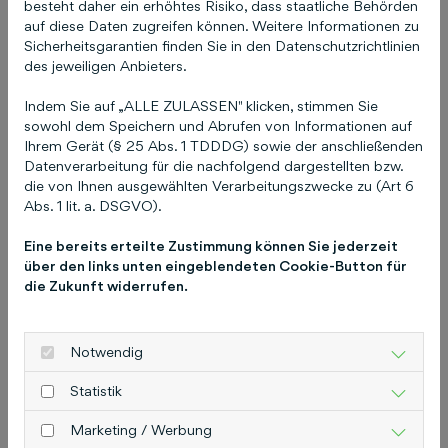
besteht daher ein erhöhtes Risiko, dass staatliche Behörden
mehrheitlich beteiligt und im Herbst unter der
auf diese Daten zugreifen können. Weitere Informationen zu
Domain
www.coco.one
das Communication
Sicherheitsgarantien finden Sie in den Datenschutzrichtlinien
Cockpit COCO für kleine und mittelständische
des jeweiligen Anbieters.
Unternehmen (KMU) in neuer Form gelauncht.
Indem Sie auf „ALLE ZULASSEN" klicken, stimmen Sie
Das Tool ermöglicht eine einfache und
sowohl dem Speichern und Abrufen von Informationen auf
übersichtliche Steuerung der digitalen
Ihrem Gerät (§ 25 Abs. 1 TDDDG) sowie der anschließenden
Kommunikation und vereinfacht damit die
Datenverarbeitung für die nachfolgend dargestellten bzw.
die von Ihnen ausgewählten Verarbeitungszwecke zu (Art 6
Unternehmensführung. Darüber hinaus bauen
Abs. 1 lit. a. DSGVO).
die Schlüterschen Fachmedien ihre digitalen
Produkte aus und schaffen neue Angebote, um
Eine bereits erteilte Zustimmung können Sie jederzeit
Branchen zu vernetzen und das
über den links unten eingeblendeten Cookie-Button für
die Zukunft widerrufen.
Unternehmensmanagement zu erleichtern. So
feierte das bfp FORUM, eine Messe für
innovative betriebliche Mobilität, im September
Notwendig
2023 einen erfolgreichen Neustart. „In vielem
sind wir schon gut, in einigem müssen wir aber
Statistik
noch besser und zukunftsorientierter werden.
Marketing / Werbung
2024 machen wir hier die nächsten