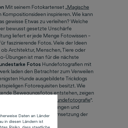
en
Mit seinem Fotokartenset „
Magische
n Kompositionsideen inspirieren. Wie kann
as gewisse Etwas zu verleihen? Welche
der bewusst gesetzte Unschärfe
tung liefert er jede Menge Fotowissen –
ür faszinierende Fotos. Viele der Ideen
, ob Architektur, Menschen, Tiere oder
o-Übungen ist man für die nächste
undestarke Fotos
Hundefotografien mit
iwerk laden den Betrachter zum Verweilen
ie wenigsten Hunde ausgebildete Trickdogs
stspieligen Fotorequisiten besitzt. Wie
ckende Bewegungsfotos entstehen, zeigen
Kreative Fotoaufgaben: Hundefotografie
“.
usrüstung, Kameraeinstellungen und
udem die Vorbereitung und Umsetzung der
cherweise Daten an Länder
u in diesen Ländern ist
es Risiko, dass staatliche