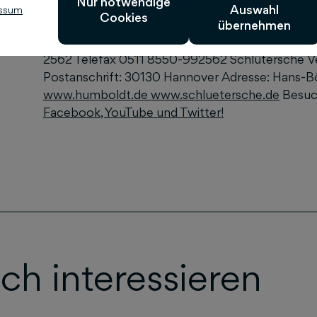
Nur notwendige
Auswahl
ssum
Cookies
Ansprechpartnerin für Rezensionsexemplare un
übernehmen
Kommunikationsmanagerin humboldt Ratgeber
2562 Telefax 0511 8550-992562 Schlütersche V
Postanschrift: 30130 Hannover Adresse: Hans-B
www.humboldt.de
www.schluetersche.de
Besuc
Facebook
,
YouTube
und
Twitter
!
ch interessieren