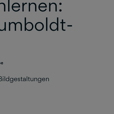
nlernen:
humboldt-
pe
Bildgestaltungen