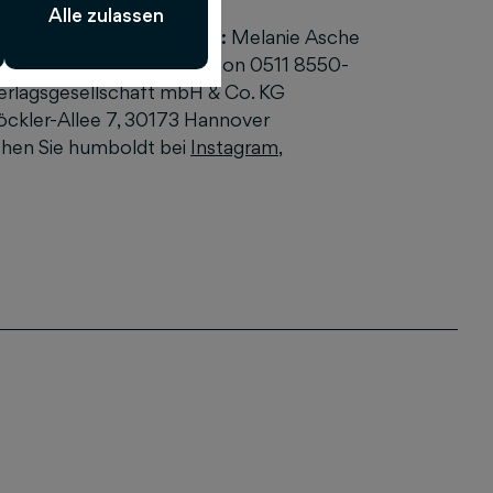
Alle zulassen
d weitere Informationen:
Melanie Asche
asche@humboldt.de
Telefon 0511 8550-
erlagsgesellschaft mbH & Co. KG
öckler-Allee 7, 30173 Hannover
hen Sie humboldt bei
Instagram
,