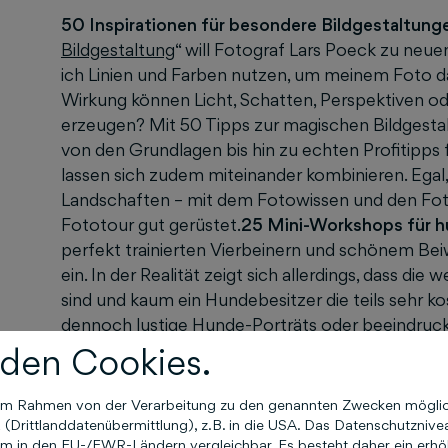
50 Inspirationen für besondere Bildgestaltung
Bildgestaltung
“ will Fotograf Lars Poeck zu neue
ich Linien und Farben nutzen, um meinem Foto d
Wirkung können Licht, Schatten, Perspektiven o
erzeugen? Mit 50 Tipps zur magischen Bildgestal
von den Grundlagen bis hin zu echten Profitipps f
lassen sich zudem miteinander kombinieren. Egal
Landschaften – mit dem Fotowissen und den Fot
Fototour gut gerüstet.
25 Mini-Workshops für h
perfekt trainierten Vierbeinern und schönem Be
ein. In der Realität zeigt sich allerdings, dass d
sind und kaum ein Hundebesitzer die teils sehr ko
dennoch lustige Hunde-Porträts oder beeindru
die 25 kreativen Foto-Workshops im Kartenset „
den Cookies.
Bettina Dittmann liefert Grundlagenwissen zu A
Bildgestaltung. Schritt für Schritt erklärt sie z
n im Rahmen von der Verarbeitung zu den genannten Zwecken mögli
Bildideen.
Drittlanddatenübermittlung), z.B. in die USA. Das Datenschutznivea
m in den EU-/EWR-Ländern vergleichbar. Es besteht daher ein erhöht