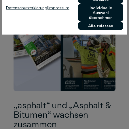
Datenschutzerklärung
|
Impressum
Individuelle
Auswahl
übernehmen
Alle zulassen
„asphalt“ und „Asphalt &
Bitumen“ wachsen
zusammen