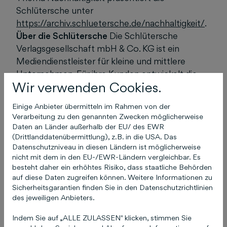
Schlütersche unter
https://archiv.schluetersche.de/nachhaltigkeit/
.
Über die Schlütersche
Die Schlütersche
Verlagsgesellschaft mbH & Co. KG ist ein
Mediendienstleister für kleine und mittlere
Unternehmen. Für ihre Kunden entwickelt die
Wir verwenden Cookies.
Schlütersche Werbe- und Marketingkonzepte –
digital, in Print oder crossmedial, alles aus einer
Einige Anbieter übermitteln im Rahmen von der
Hand. Das Service-Angebot umfasst unter
Verarbeitung zu den genannten Zwecken möglicherweise
anderem Einträge in Branchenverzeichnissen,
Daten an Länder außerhalb der EU/ des EWR
die Erstellung von Unternehmenswebseiten und
(Drittlanddatenübermittlung), z.B. in die USA. Das
Datenschutzniveau in diesen Ländern ist möglicherweise
Suchmaschinenmarketing zur optimalen
nicht mit dem in den EU-/EWR-Ländern vergleichbar. Es
Sichtbarkeit im Web. Daneben verfügt die
besteht daher ein erhöhtes Risiko, dass staatliche Behörden
Schlütersche über ein umfangreiches
auf diese Daten zugreifen können. Weitere Informationen zu
Branchenwissen: Mehr als 30 Fachzeitschriften
Sicherheitsgarantien finden Sie in den Datenschutzrichtlinien
des jeweiligen Anbieters.
und -zeitungen, Online-Medien, zahlreiche
Bücher sowie branchenrelevante
Indem Sie auf „ALLE ZULASSEN" klicken, stimmen Sie
Fachveranstaltungen gehören zum Portfolio.