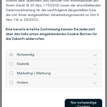
sowohl dem Speichern und Abrufen von Informationen auf
Das Ziel der Schlüterschen ist es, durch die
Ihrem Gerät (§ 25 Abs. 1 TDDDG) sowie der anschließenden
Datenverarbeitung für die nachfolgend dargestellten bzw.
Verbindung von Branchenexpertise und
die von Ihnen ausgewählten Verarbeitungszwecke zu (Art 6
Mediendienstleistungen den idealen Marketing-
Abs. 1 lit. a. DSGVO).
Auftritt ihrer Kunden zu ermöglichen. Weitere
Informationen finden Sie unter
Eine bereits erteilte Zustimmung können Sie jederzeit
über den links unten eingeblendeten Cookie-Button für
schluetersche.de.
Pressekontakt
Christiane
die Zukunft widerrufen.
Pitschke Leitung Unternehmenskommunikation
pitschke@schluetersche.de
Telefon: 0511 8550-
8355 Schlütersche Verlagsgesellschaft mbH &
Notwendig
Co. KG Hans-Böckler-Allee 7 30173 Hannover
Statistik
www.schluetersche.de
Marketing / Werbung
Andere
Das könnte Sie auch
interessieren
Nur notwendige
Cookies