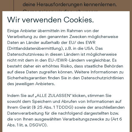
deine Herausforderungen kennenlernen.
Gerne zeigen wir dir auch unsere
Wir verwenden Cookies.
Lösungen, um dich nach vorne zu bringen.
Einige Anbieter übermitteln im Rahmen von der
4
Wir planen deinen Wachstum
Verarbeitung zu den genannten Zwecken möglicherweise
Daten an Länder außerhalb der EU/ des EWR
(Drittlanddatenübermittlung), z.B. in die USA. Das
Sobald du uns dein Vertrauen schenkst,
Datenschutzniveau in diesen Ländern ist möglicherweise
beginnen wir mit der Umsetzung.
nicht mit dem in den EU-/EWR-Ländern vergleichbar. Es
besteht daher ein erhöhtes Risiko, dass staatliche Behörden
auf diese Daten zugreifen können. Weitere Informationen zu
Sicherheitsgarantien finden Sie in den Datenschutzrichtlinien
des jeweiligen Anbieters.
Indem Sie auf „ALLE ZULASSEN" klicken, stimmen Sie
sowohl dem Speichern und Abrufen von Informationen auf
Ihrem Gerät (§ 25 Abs. 1 TDDDG) sowie der anschließenden
Datenverarbeitung für die nachfolgend dargestellten bzw.
die von Ihnen ausgewählten Verarbeitungszwecke zu (Art 6
Abs. 1 lit. a. DSGVO).