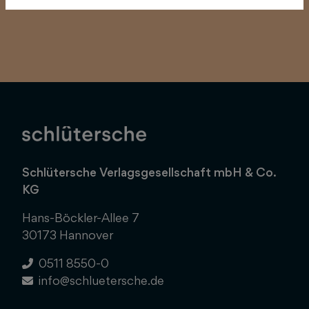
Schlütersche Verlagsgesellschaft mbH & Co.
KG
Hans-Böckler-Allee 7
30173 Hannover
0511 8550-0
info@schluetersche.de