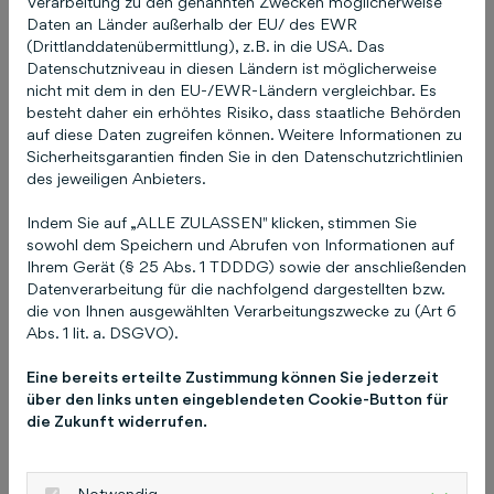
Verarbeitung zu den genannten Zwecken möglicherweise
abgeben und einfach und schnell mit
Daten an Länder außerhalb der EU/ des EWR
potenziellen Kunden aus der Umgebung in
(Drittlanddatenübermittlung), z.B. in die USA. Das
Kontakt treten.
Über forsa
forsa ist ein
Datenschutzniveau in diesen Ländern ist möglicherweise
nicht mit dem in den EU-/EWR-Ländern vergleichbar. Es
unabhängiges privates Markt- und
besteht daher ein erhöhtes Risiko, dass staatliche Behörden
Meinungsforschungsinstitut mit Standorten in
auf diese Daten zugreifen können. Weitere Informationen zu
Berlin, Frankfurt am Main, Dortmund und
Sicherheitsgarantien finden Sie in den Datenschutzrichtlinien
Hamburg. Als „Full-Service“-Institut ermittelt
des jeweiligen Anbieters.
forsa alle für ein Forschungs- oder
Indem Sie auf „ALLE ZULASSEN" klicken, stimmen Sie
Beratungsprojekt benötigten und relevanten
sowohl dem Speichern und Abrufen von Informationen auf
Fakten unter Berücksichtigung aller verfügbaren
Ihrem Gerät (§ 25 Abs. 1 TDDDG) sowie der anschließenden
Daten („Big Data“) und mithilfe
Datenverarbeitung für die nachfolgend dargestellten bzw.
die von Ihnen ausgewählten Verarbeitungszwecke zu (Art 6
maßgeschneiderter Primärerhebungen mit den
Abs. 1 lit. a. DSGVO).
bewährten Methoden der empirischen
Sozialforschung. Für die vorliegende
Eine bereits erteilte Zustimmung können Sie jederzeit
repräsentative Umfrage wurden 1.000
über den links unten eingeblendeten Cookie-Button für
die Zukunft widerrufen.
Internetnutzer ab 18 Jahren befragt, die in den
letzten 12 Monaten eine Dienstleistung in
Anspruch genommen haben.
Über Gelbe Seiten
Notwendig