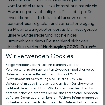
komfortabel reisen. Hinzu kommt nun massiv die
Erwartung an Nachhaltigkeit. Dies setzt große
Investitionen in die Infrastruktur sowie den
barrierefreien, digitalen und vernetzten Zugang
zu Mobilitätsangeboten voraus. Da muss gerade
unsere Bundesregierung noch einiges
unternehmen, damit Deutschland nicht den
Anschluss verliert.“
Nürburgring 2020: Zukunft
der betrieblichen Mobilität erFAHREN
Am 23.
Wir verwenden Cookies.
und 24. Juni 2020 werden diese Thesen beim
bfp Fuhrpark-FORUM mit Vertretern aus
Einige Anbieter übermitteln im Rahmen von der
Verarbeitung zu den genannten Zwecken möglicherweise
Wirtschaft und Politik diskutiert, um gemeinsam
Daten an Länder außerhalb der EU/ des EWR
die betriebliche Mobilität von morgen zu
(Drittlanddatenübermittlung), z.B. in die USA. Das
gestalten. Zudem präsentieren Aussteller
Datenschutzniveau in diesen Ländern ist möglicherweise
aktuelle Fahrzeugmodelle und
nicht mit dem in den EU-/EWR-Ländern vergleichbar. Es
besteht daher ein erhöhtes Risiko, dass staatliche Behörden
Mobilitätslösungen direkt vor Ort. Interessierte
auf diese Daten zugreifen können. Weitere Informationen zu
können sich bereits jetzt ihr Ticket unter
Sicherheitsgarantien finden Sie in den Datenschutzrichtlinien