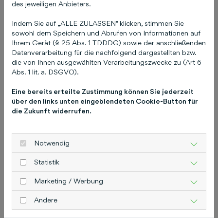
fuhrparkforum.de
sichern.
Über bfp
des jeweiligen Anbieters.
FUHRPARK & MANAGEMENT
bfp FUHRPARK
Indem Sie auf „ALLE ZULASSEN" klicken, stimmen Sie
& MANAGEMENT ist die Marke für betriebliche
sowohl dem Speichern und Abrufen von Informationen auf
Mobilität. Wir informieren (bfp Redaktion),
Ihrem Gerät (§ 25 Abs. 1 TDDDG) sowie der anschließenden
qualifizieren (bfp AKADEMIE) und machen
Datenverarbeitung für die nachfolgend dargestellten bzw.
betriebliche Mobilität erfahrbar (Events). Das
die von Ihnen ausgewählten Verarbeitungszwecke zu (Art 6
Abs. 1 lit. a. DSGVO).
notwendige Know-how kommt nicht von
ungefähr: Redaktions- sowie
Eine bereits erteilte Zustimmung können Sie jederzeit
Veranstaltungsteam von bfp FUHRPARK &
über den links unten eingeblendeten Cookie-Button für
MANAGEMENT beschäftigen sich seit 1995,
die Zukunft widerrufen.
angefangen bei der ersten und einzigen
Flottenmesse auf dem Hockenheimring, intensiv
Notwendig
mit dem Markt und lassen ihr Wissen und ihre
Erfahrung in alle Produkte von bfp FUHRPARK &
Statistik
MANAGEMENT einfließen. Weitere
Marketing / Werbung
Informationen finden Sie unter
fuhrpark.de
und
fuhrparkforum.de
.
Über die Schlütersche
Die
Andere
Schlütersche Verlagsgesellschaft mbH & Co. KG