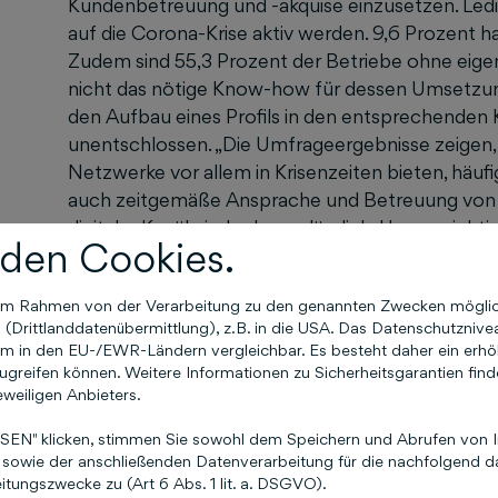
Kundenbetreuung und -akquise einzusetzen. Ledig
auf die Corona-Krise aktiv werden. 9,6 Prozent 
Zudem sind 55,3 Prozent der Betriebe ohne eigen
nicht das nötige Know-how für dessen Umsetzun
den Aufbau eines Profils in den entsprechenden 
unentschlossen. „Die Umfrageergebnisse zeigen, d
Netzwerke vor allem in Krisenzeiten bieten, häufig
auch zeitgemäße Ansprache und Betreuung von K
digitaler Kanäle jedoch unerlässlich. Umso wichtig
den Cookies.
Netzwerke erkennen und bereit sind, sich unkomp
suchen“, erklärt Dr. Uwe Breier.
Über Civey
Civey 
n im Rahmen von der Verarbeitung zu den genannten Zwecken mögli
digitale Meinungsdaten. Das Berliner Startup hat
Drittlanddatenübermittlung), z.B. in die USA. Das Datenschutznivea
innovatives Verfahren entwickelt, mit dem es re
m in den EU-/EWR-Ländern vergleichbar. Es besteht daher ein erhöht
vollautomatisiert online durchführt. Seine Nutzer
greifen können. Weitere Informationen zu Sicherheitsgarantien find
25.000 Webseiten, zu denen unter anderem Spie
eweiligen Anbieters.
oder t-online.de gehören. Civey verfügt über das
EN" klicken, stimmen Sie sowohl dem Speichern und Abrufen von I
Meinungsforschung in Deutschland. Für diese U
sowie der anschließenden Datenverarbeitung für die nachfolgend da
einen repräsentativen Querschnitt bilden.
Über G
tungszwecke zu (Art 6 Abs. 1 lit. a. DSGVO).