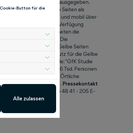
agen gemeinschaftlich herausgegeben.
 Cookie-Button für die
ältigen Inhalte von Gelbe Seiten als
 Nutzern als Buch, online und mobil über
artphones und Tablets zur Verfügung
en. Im Jahr 2019 verzeichneten die
ca. 637 Mio. Nutzungen*. Die
e geschützte und auf die Gelbe Seiten
besteht u. a. Markenschutz für die Gelbe
g der Farbe Gelb. *Quelle: "GfK Studie
sentative Befragung von 16 Tsd. Personen
iten Marketing GmbH, Das Örtliche
-Servicegesellschaft mbH.
Pressekontakt
ülhens Telefon: (069) 26 48 41 - 205 E-
.gelbeseiten.de
Alle zulassen