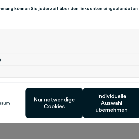
Deutsche Tele Medien und 17 Gelbe Seiten Verl
immung können Sie jederzeit über den links unten eingeblendeten
Die Herausgeber-GbR gewährleistet, dass die vielf
Spezialist für Branchenverzeichnis-Angebote den
www.gelbeseiten.de sowie u. a. als Apps für Sm
stehen und kontinuierlich weiterentwickelt werd
Produkte von Gelbe Seiten medienübergreifend 
Bezeichnung Gelbe Seiten ist in Deutschland ein
Zeichen-GbR eingetragene Wortmarke. Ebenfalls 
g
Seiten Zeichen-GbR für eine abstrakte Verwendun
zur Nutzung der Verzeichnismedien 2019"; reprä
ab 16 Jahren, In Auftrag gegeben von: Gelbe Se
Service- und Marketing GmbH, Das Telefonbuch
Gelbe Seiten Marketing Gesellschaft mbH Nina M
Individuelle
Nur notwendige
Mail:
presse@gelbeseitenmarketing.de
Auswahl
Web:
www
ssum
Cookies
übernehmen