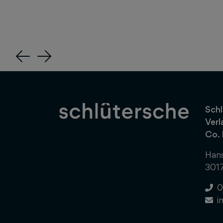
Previous
Next
Schl
Verl
Co.
Hans
301
0
i