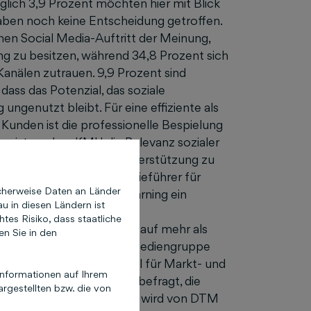
lich 3,9 Prozent möchten hier mit Blick
haben noch keine Entscheidung getroffen.
en Social Media-Auftritt der Meinung,
g zu besitzen, während 34,8 Prozent sich
Kanälen zutrauen. 9,9 Prozent sind
ass das Potenzial, das soziale
 ungenutzt bleibt. Für eine effiziente als
unden ist die professionelle Bespielung
er ist es, dass KMU die Relevanz sozialer
lizierte und zeitnahe Unterstützung zu
ist Markt- und Technologieführer für
cherweise Daten an Länder
 mit Hilfe von Machine Learning ein
u in diesen Ländern ist
präsentative Befragungen
es Risiko, dass staatliche
 erreicht Civey monatlich auf mehr als
en Sie in den
gel Online, Welt, Funke Mediengruppe
 größte und aktivste Panel für Markt- und
nformationen auf Ihrem
mfrage wurden 500 KMU befragt, die
rgestellten bzw. die von
elbe Seiten
Gelbe Seiten wird von DTM