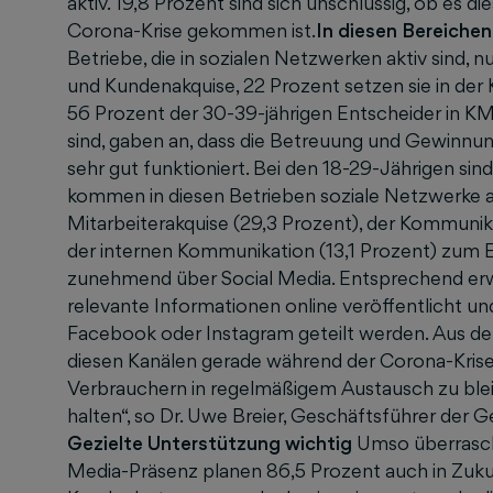
aktiv. 19,8 Prozent sind sich unschlüssig, ob es 
Corona-Krise gekommen ist.
In diesen Bereiche
Betriebe, die in sozialen Netzwerken aktiv sind, 
und Kundenakquise, 22 Prozent setzen sie in der
56 Prozent der 30-39-jährigen Entscheider in KM
sind, gaben an, dass die Betreuung und Gewinnun
sehr gut funktioniert. Bei den 18-29-Jährigen sin
kommen in diesen Betrieben soziale Netzwerke a
Mitarbeiterakquise (29,3 Prozent), der Kommunik
der internen Kommunikation (13,1 Prozent) zum E
zunehmend über Social Media. Entsprechend erw
relevante Informationen online veröffentlicht un
Facebook oder Instagram geteilt werden. Aus de
diesen Kanälen gerade während der Corona-Krise 
Verbrauchern in regelmäßigem Austausch zu ble
halten“, so Dr. Uwe Breier, Geschäftsführer der 
Gezielte Unterstützung wichtig
Umso überrasch
Media-Präsenz planen 86,5 Prozent auch in Zukun