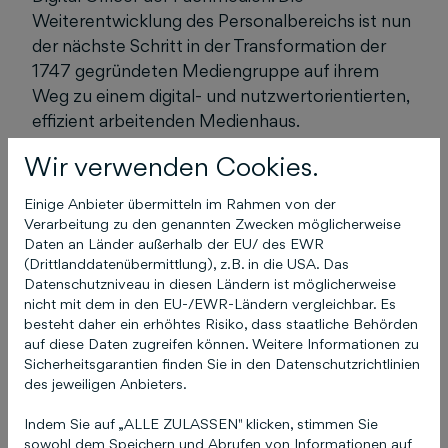
Weiterentwicklung des Personalbereichs ist nun
der nächste Schritt in der Transformation der
1747 gegründeten Mediengruppe auf ihrem
Weg zu einem digital- und nutzwertorientierten,
effizient arbeitenden Medienhaus.
Wir verwenden Cookies.
Natalia Kontsour-Selivanov hat prägende
Zeiten der Schlüterschen erfolgreich begleitet
Einige Anbieter übermitteln im Rahmen von der
Verarbeitung zu den genannten Zwecken möglicherweise
Natalia Kontsour-Selivanov, seit 2020
Daten an Länder außerhalb der EU/ des EWR
Mitgeschäftsführerin der Schlütersche
(Drittlanddatenübermittlung), z.B. in die USA. Das
Verlagsgesellschaft mbH & Co. KG, verlässt das
Datenschutzniveau in diesen Ländern ist möglicherweise
Unternehmen aus persönlichen Gründen nach
nicht mit dem in den EU-/EWR-Ländern vergleichbar. Es
besteht daher ein erhöhtes Risiko, dass staatliche Behörden
mehr als 20 Jahren. Im Jahr 2002 war sie als
auf diese Daten zugreifen können. Weitere Informationen zu
Juristin ins Unternehmen gekommen, 2007
Sicherheitsgarantien finden Sie in den Datenschutzrichtlinien
übernahm sie die Leitung des Bereichs Personal
des jeweiligen Anbieters.
und Recht und verantwortete vor allem
Indem Sie auf „ALLE ZULASSEN" klicken, stimmen Sie
konzernweite Umstrukturierungsprojekte.
sowohl dem Speichern und Abrufen von Informationen auf