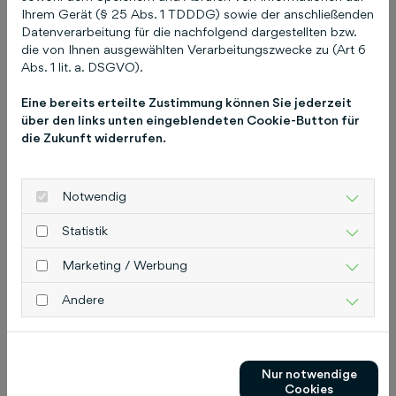
Ihrem Gerät (§ 25 Abs. 1 TDDDG) sowie der anschließenden
„Natalia Kontsour-Selivanov hat mit großem
Datenverarbeitung für die nachfolgend dargestellten bzw.
Engagement, mit großer Loyalität und
die von Ihnen ausgewählten Verarbeitungszwecke zu (Art 6
herausragender Expertise zum Erfolg der
Abs. 1 lit. a. DSGVO).
Mediengruppe beigetragen. Gerade auch in ihrer
Eine bereits erteilte Zustimmung können Sie jederzeit
Funktion als Geschäftsführerin der
über den links unten eingeblendeten Cookie-Button für
Verlagsgesellschaft hat sie in den vergangenen
die Zukunft widerrufen.
Jahren an der Transformation des
Unternehmens mitgewirkt. Für ihre private und
berufliche Zukunft wünschen wir ihr nur das
Notwendig
Allerbeste“, bedankt sich Frank-Peter
Statistik
Oppenborn, Beiratsvorsitzender der
Schlüterschen Mediengruppe.
Marketing / Werbung
„Nach über 20 Jahren ist es für mich nun aus
Andere
persönlichen Gründen an der Zeit Abschied von
der Schlüterschen zu nehmen“, erläutert Natalia
Kontsour-Selivanov. „Ich danke unseren
Nur notwendige
Gesellschaftern und Beiräten sowie allen
Cookies