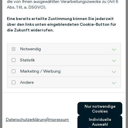
die von Ihnen ausgewählten Verarbeitungszwecke zu (Art 6
Informationen finden Sie unter
Abs. 1 lit. a. DSGVO).
schluetersche.de.
Pressekontakt
Christiane
Pitschke Leitung Unternehmenskommunikation
Eine bereits erteilte Zustimmung können Sie jederzeit
pitschke@schluetersche.de
Telefon: 0511 8550-
über den links unten eingeblendeten Cookie-Button für
die Zukunft widerrufen.
8355 Schlütersche Verlagsgesellschaft mbH &
Co. KG Hans-Böckler-Allee 7 30173 Hannover
www.schluetersche.de
Notwendig
Statistik
Marketing / Werbung
Das könnte Sie auch
Andere
interessieren
Nur notwendige
Cookies
Datenschutzerklärung
|
Impressum
Individuelle
Auswahl