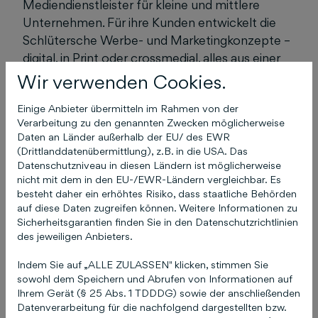
Mediendienstleister für kleine und mittlere
Unternehmen. Für ihre Kunden entwickelt die
Schlütersche Werbe- und Marketingkonzepte –
digital, in Print oder crossmedial, alles aus einer
Hand. Das Service-Angebot umfasst unter
Wir verwenden Cookies.
anderem Einträge in Branchenverzeichnissen,
Einige Anbieter übermitteln im Rahmen von der
die Erstellung von Unternehmenswebseiten und
Verarbeitung zu den genannten Zwecken möglicherweise
Suchmaschinenmarketing zur optimalen
Daten an Länder außerhalb der EU/ des EWR
Sichtbarkeit im Web. Daneben verfügt die
(Drittlanddatenübermittlung), z.B. in die USA. Das
Schlütersche über ein umfangreiches
Datenschutzniveau in diesen Ländern ist möglicherweise
nicht mit dem in den EU-/EWR-Ländern vergleichbar. Es
Branchenwissen: Mehr als 30 Fachzeitschriften
besteht daher ein erhöhtes Risiko, dass staatliche Behörden
und -zeitungen, Online-Medien, zahlreiche
auf diese Daten zugreifen können. Weitere Informationen zu
Bücher sowie branchenrelevante
Sicherheitsgarantien finden Sie in den Datenschutzrichtlinien
Fachveranstaltungen gehören zum Portfolio.
des jeweiligen Anbieters.
Das Ziel der Schlüterschen ist es, durch die
Indem Sie auf „ALLE ZULASSEN" klicken, stimmen Sie
Verbindung von Branchenexpertise und
sowohl dem Speichern und Abrufen von Informationen auf
Mediendienstleistungen den idealen Marketing-
Ihrem Gerät (§ 25 Abs. 1 TDDDG) sowie der anschließenden
Auftritt ihrer Kunden zu ermöglichen. Weitere
Datenverarbeitung für die nachfolgend dargestellten bzw.