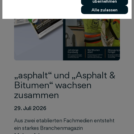
übernehmen
Alle zulassen
„asphalt“ und „Asphalt &
Bitumen“ wachsen
zusammen
29. Juli 2026
Aus zwei etablierten Fachmedien entsteht
ein starkes Branchenmagazin