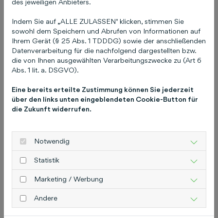
des jeweiligen Anbieters.
fördern wir junge Talente, die genau diesen
Anspruch leben und den Fachjournalismus von
Indem Sie auf „ALLE ZULASSEN" klicken, stimmen Sie
morgen gestalten."
sowohl dem Speichern und Abrufen von Informationen auf
Ihrem Gerät (§ 25 Abs. 1 TDDDG) sowie der anschließenden
Dr. Sabine Wilp, langjährige Vorsitzende der Sir-
Datenverarbeitung für die nachfolgend dargestellten bzw.
die von Ihnen ausgewählten Verarbeitungszwecke zu (Art 6
Greene-Stiftung, übergab drei weitere Preise an
Abs. 1 lit. a. DSGVO).
Nachwuchstalente: Lisbeth Schröder ist
Gewinnerin des „Leibniz Stipendium“, Lukas
Eine bereits erteilte Zustimmung können Sie jederzeit
Wiehler ist Preisträger des „Internationale
über den links unten eingeblendeten Cookie-Button für
die Zukunft widerrufen.
Medien Stipendium“ und Paul Weinheimer ist
Gewinner des „Sonderpreis Lokal der Sir-
Greene-Stiftung“.
Notwendig
Neben der Preisverleihung bot die Veranstaltung
Statistik
weitere Höhepunkte: ein Grußwort von Frank
Doods, Leiter der Niedersächsischen
Marketing / Werbung
Staatskanzlei, sowie eine eindrucksvolle Keynote
Andere
der Journalistin und Autorin Sophia Maier. Sie
schilderte ihre Erfahrungen in Krisengebieten