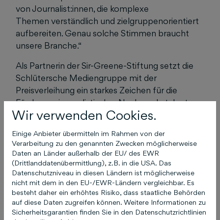
von Journalist:innen, die komplexe
Themen
verständlich und zielgruppenorientiert
aufbereiten. Genau solche Stimmen braucht
unsere Branche.“
Als
Partnerin der Sir-Greene-Stiftung setzt die
Schlütersche Mediengruppe mit der
Preisverleihung ein starkes Zeichen für die
Förderung journalistischer Nachwuchstalente.
Wir verwenden Cookies.
Ingo Mahl, CEO der Schlüterschen
Mediengruppe, erläutert das Engagement des
Einige Anbieter übermitteln im Rahmen von der
Unternehmens: „Fachmedien sind nicht nur
Verarbeitung zu den genannten Zwecken möglicherweise
wichtige Informationsquellen, sie machen
Daten an Länder außerhalb der EU/ des EWR
(Drittlanddatenübermittlung), z.B. in die USA. Das
Wissen nutzbar und setzen entscheidende
Datenschutzniveau in diesen Ländern ist möglicherweise
Zukunfts-Impulse. Fachjournalismus entfaltet
nicht mit dem in den EU-/EWR-Ländern vergleichbar. Es
seine Wirkung dort, wo komplexe Themen
besteht daher ein erhöhtes Risiko, dass staatliche Behörden
verständlich, relevant und praxisnah aufbereitet
auf diese Daten zugreifen können. Weitere Informationen zu
Sicherheitsgarantien finden Sie in den Datenschutzrichtlinien
werden. Mit dem Schlütersche Fachmedienpreis