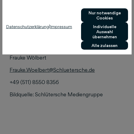
und machte deutlich, dass es im Journalismus
entscheidend ist, genau hinzusehen und mit den
Nur notwendige
Cookies
Menschen, statt nur über sie zu sprechen.
Datenschutzerklärung
|
Impressum
Individuelle
Auswahl
übernehmen
Pressekontakt:
Alle zulassen
Frauke Wölbert
Frauke.Woelbert@Schluetersche.de
+49 (511) 8550 8356
Bildquelle: Schlütersche Mediengruppe