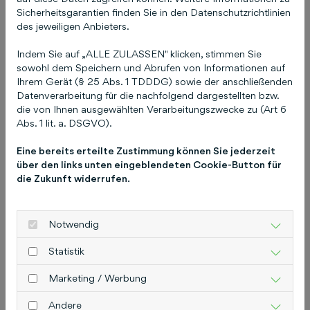
Das könnte Sie auch
Sicherheitsgarantien finden Sie in den Datenschutzrichtlinien
interessieren
des jeweiligen Anbieters.
Indem Sie auf „ALLE ZULASSEN" klicken, stimmen Sie
sowohl dem Speichern und Abrufen von Informationen auf
Ihrem Gerät (§ 25 Abs. 1 TDDDG) sowie der anschließenden
Ich habe meine
Datenverarbeitung für die nachfolgend dargestellten bzw.
die von Ihnen ausgewählten Verarbeitungszwecke zu (Art 6
Zugangsdaten (E-Mail
Abs. 1 lit. a. DSGVO).
und / oder Passwort) zu
Eine bereits erteilte Zustimmung können Sie jederzeit
COCO vergessen!
über den links unten eingeblendeten Cookie-Button für
die Zukunft widerrufen.
17. April 2025
Notwendig
Statistik
Marketing / Werbung
Andere