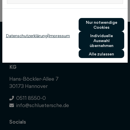
Previous
Next
Nur notwendige
Cookies
Datenschutzerklärung
|
Impressum
Individuelle
Auswahl
übernehmen
Alle zulassen
Schlütersche Verlagsgesellschaft mbH & Co.
KG
Hans-Böckler-Allee 7
30173 Hannover
0511 8550-0
info@schluetersche.de
Socials