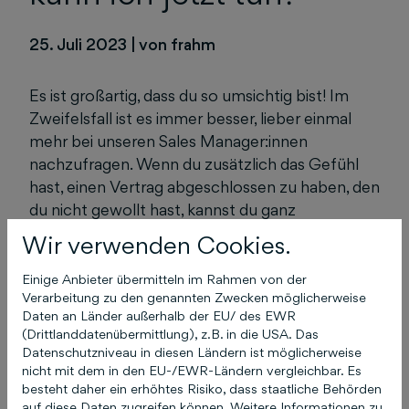
25. Juli 2023
|
von frahm
Es ist großartig, dass du so umsichtig bist! Im
Zweifelsfall ist es immer besser, lieber einmal
mehr bei unseren Sales Manager:innen
nachzufragen. Wenn du zusätzlich das Gefühl
hast, einen Vertrag abgeschlossen zu haben, den
du nicht gewollt hast, kannst du ganz
unkompliziert eine Strafanzeige wegen des
Wir verwenden Cookies.
betrügerischen Anrufs online einreichen. Das
geht ganz einfach hier:
Einige Anbieter übermitteln im Rahmen von der
Verarbeitung zu den genannten Zwecken möglicherweise
Online Strafanzeige
Daten an Länder außerhalb der EU/ des EWR
(Drittlanddatenübermittlung), z.B. in die USA. Das
Datenschutzniveau in diesen Ländern ist möglicherweise
nicht mit dem in den EU-/EWR-Ländern vergleichbar. Es
besteht daher ein erhöhtes Risiko, dass staatliche Behörden
auf diese Daten zugreifen können. Weitere Informationen zu