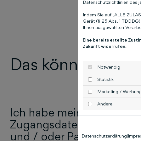
Datenschutzrichtlinien des j
Indem Sie auf „ALLE ZULASS
Gerät (§ 25 Abs. 1 TDDDG) 
Ihnen ausgewählten Verarbei
Eine bereits erteilte Zust
Zukunft widerrufen.
Das könnte Sie au
Notwendig
Statistik
Marketing / Werbun
Andere
Ich habe meine
Zugangsdaten (E-Mail
und / oder Passwort) zu
Datenschutzerklärung
|
Impre