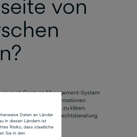
seite von
rschen
n?
en. Je nach Content-Management-System
m zu verhindern, dass Informationen
llservice
, um Einzelheiten zu klären.
cherweise Daten an Länder
 beachte, dass wir keine Rechtsberatung
u in diesen Ländern ist
es Risiko, dass staatliche
en Sie in den