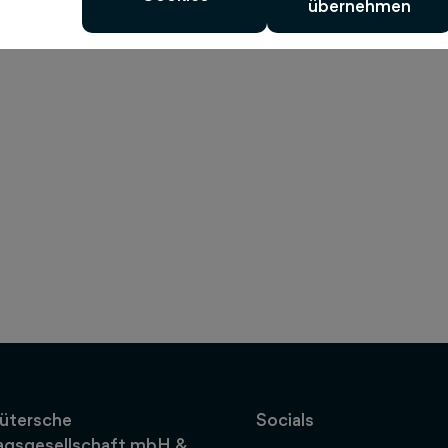
übernehmen
ütersche
Socials
agsgesellschaft mbH &