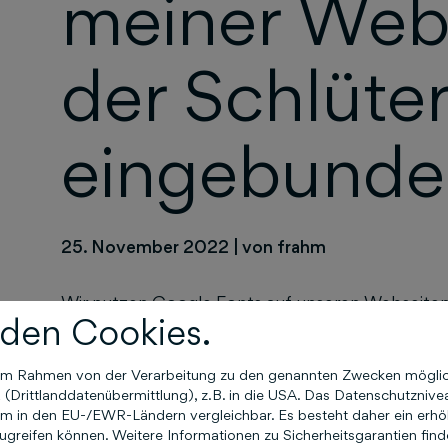
meiner Web
der Schlüte
eingebunde
25. November 2022
|
von frahm
Wir nutzen Google Fonts auf unseren Webseit
den Cookies.
setzen wir Plugins oder eine Proxy-Lösung ein, u
übermittelt werden. Nutze unseren neuen
Schne
n im Rahmen von der Verarbeitung zu den genannten Zwecken mögli
Wir freuen uns auf deine Kontaktaufnahme. Bitte
Drittlanddatenübermittlung), z.B. in die USA. Das Datenschutznivea
anbieten können.
m in den EU-/EWR-Ländern vergleichbar. Es besteht daher ein erhöht
greifen können. Weitere Informationen zu Sicherheitsgarantien find