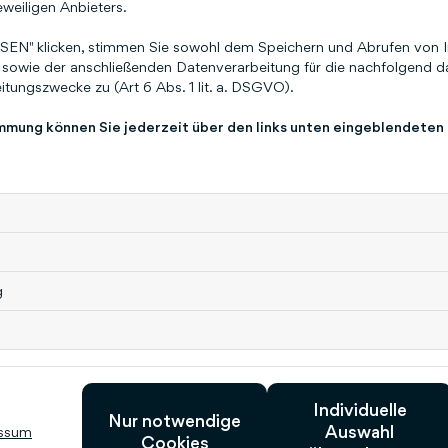
eweiligen Anbieters.
EN" klicken, stimmen Sie sowohl dem Speichern und Abrufen von I
sowie der anschließenden Datenverarbeitung für die nachfolgend da
tungszwecke zu (Art 6 Abs. 1 lit. a. DSGVO).
immung können Sie jederzeit über den links unten eingeblendeten
ch interessieren
g
Wie ist die Laufzeit
meiner Lizenz?
Individuelle
Nur notwendige
Auswahl
ssum
Cookies
17. April 2025