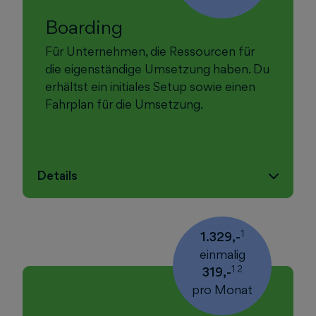
Boarding
Für Unternehmen, die Ressourcen für
die eigenständige Umsetzung haben. Du
erhältst ein initiales Setup sowie einen
Fahrplan für die Umsetzung.
Details
1
1.329,-
einmalig
1 2
319,-
pro Monat