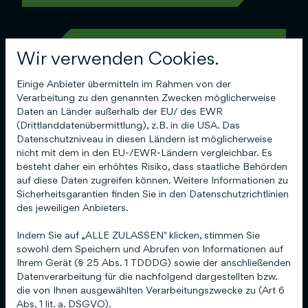
02
Wir verwenden Cookies.
Einige Anbieter übermitteln im Rahmen von der
Verarbeitung zu den genannten Zwecken möglicherweise
Daten an Länder außerhalb der EU/ des EWR
Analyse
(Drittlanddatenübermittlung), z.B. in die USA. Das
Datenschutzniveau in diesen Ländern ist möglicherweise
Wir analysieren deine bestehende
nicht mit dem in den EU-/EWR-Ländern vergleichbar. Es
Platzierungen bei Google, passende
besteht daher ein erhöhtes Risiko, dass staatliche Behörden
Suchbegriffe und deine Wettbewerber.
auf diese Daten zugreifen können. Weitere Informationen zu
So wissen wir genau, wo wir ansetzen
Sicherheitsgarantien finden Sie in den Datenschutzrichtlinien
des jeweiligen Anbieters.
müssen.
Indem Sie auf „ALLE ZULASSEN" klicken, stimmen Sie
sowohl dem Speichern und Abrufen von Informationen auf
Ihrem Gerät (§ 25 Abs. 1 TDDDG) sowie der anschließenden
03
Datenverarbeitung für die nachfolgend dargestellten bzw.
die von Ihnen ausgewählten Verarbeitungszwecke zu (Art 6
Abs. 1 lit. a. DSGVO).