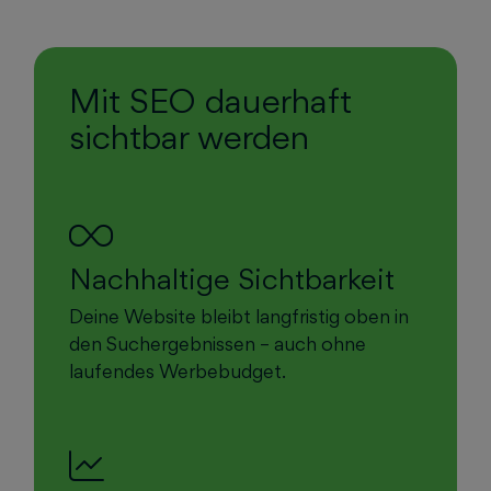
Mit SEO dauerhaft
sichtbar werden
Nachhaltige Sichtbarkeit
Deine Website bleibt langfristig oben in
den Suchergebnissen – auch ohne
laufendes Werbebudget.