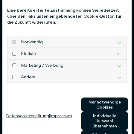
Eine bereits erteilte Zustimmung können Sie jederzeit
Umsetzung
über den links unten eingeblendeten Cookie-Button für
die Zukunft widerrufen.
Wir optimieren deine Website Schritt für
Schritt, damit sie in den Google-
Suchergebnissen nach vorne kommt.
Notwendig
Statistik
04
Marketing / Werbung
Andere
Ergebnisse & Betreuung
Nur notwendige
Du erhältst Einblicke in die Erfolge – und
Cookies
wir begleiten dich laufend, damit du
Datenschutzerklärung
|
Impressum
Individuelle
Auswahl
dauerhaft sichtbar bleibst.
übernehmen