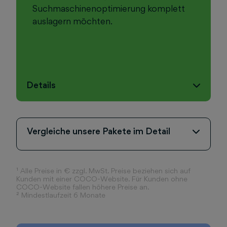
Suchmaschinenoptimierung komplett
auslagern möchten.
Details
Vergleiche unsere Pakete im Detail
¹ Alle Preise in € zzgl. MwSt. Preise beziehen sich auf
Kunden mit einer COCO-Website. Für Kunden ohne
COCO-Website fallen höhere Preise an.
²
Mindestlaufzeit 6 Monate