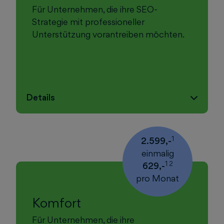
Für Unternehmen, die ihre SEO-
Strategie mit professioneller
Unterstützung vorantreiben möchten.
Details
1
2.599,-
einmalig
1 2
629,-
pro Monat
Komfort
Für Unternehmen, die ihre