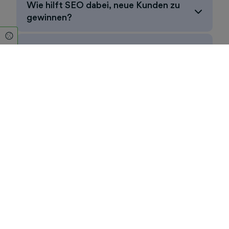
Wie hilft SEO dabei, neue Kunden zu
gewinnen?
Cookie Einstellungen
Was passiert, wenn ich mit SEO wieder
aufhöre?
Worin unterscheidet sich SEO von
bezahlter Online-Werbung (z. B.
Google Ads)?